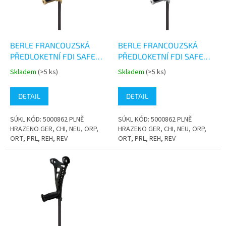
s
k
p
t
r
ů
o
d
BERLE FRANCOUZSKÁ
BERLE FRANCOUZSKÁ
u
PŘEDLOKETNÍ FDI SAFE
PŘEDLOKETNÍ FDI SAFE
k
WALK BÉŽOVÁ
WALK BÍLÁ
Skladem
(>5 ks)
Skladem
(>5 ks)
Průměrné
Průměrné
t
hodnocení
hodnocení
ů
produktu
produktu
DETAIL
DETAIL
je
je
5,0
5,0
SÚKL KÓD: 5000862 PLNĚ
SÚKL KÓD: 5000862 PLNĚ
z
z
HRAZENO GER, CHI, NEU, ORP,
HRAZENO GER, CHI, NEU, ORP,
5
5
ORT, PRL, REH, REV
ORT, PRL, REH, REV
hvězdiček.
hvězdiček.