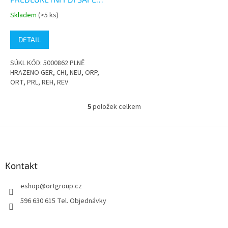
WALK MODRÁ
Skladem
(>5 ks)
Průměrné
hodnocení
produktu
DETAIL
je
5,0
SÚKL KÓD: 5000862 PLNĚ
z
HRAZENO GER, CHI, NEU, ORP,
5
ORT, PRL, REH, REV
hvězdiček.
5
položek celkem
O
v
l
Z
á
á
d
p
a
a
Kontakt
c
t
í
eshop
@
ortgroup.cz
í
p
r
596 630 615 Tel. Objednávky
v
k
y