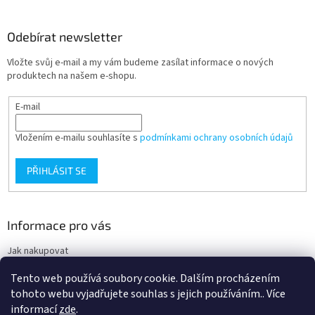
v
ý
Odebírat newsletter
p
i
Vložte svůj e-mail a my vám budeme zasílat informace o nových
s
produktech na našem e-shopu.
u
E-mail
Vložením e-mailu souhlasíte s
podmínkami ochrany osobních údajů
PŘIHLÁSIT SE
Informace pro vás
Jak nakupovat
Obchodní podmínky
Tento web používá soubory cookie. Dalším procházením
Podmínky ochrany osobních údajů
tohoto webu vyjadřujete souhlas s jejich používáním.. Více
informací
zde
.