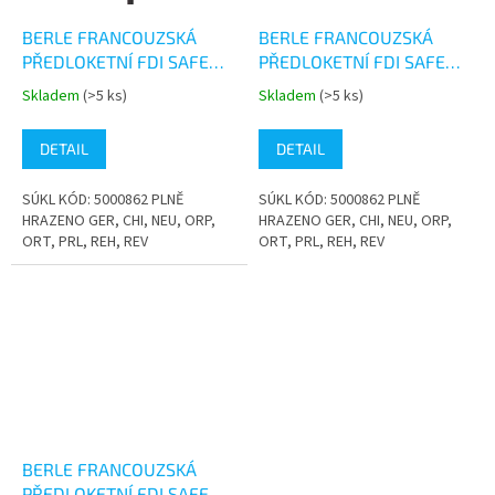
BERLE FRANCOUZSKÁ
BERLE FRANCOUZSKÁ
PŘEDLOKETNÍ FDI SAFE
PŘEDLOKETNÍ FDI SAFE
WALK ČERNÁ
WALK ČERVENÁ
Skladem
(>5 ks)
Skladem
(>5 ks)
Průměrné
Průměrné
hodnocení
hodnocení
produktu
produktu
DETAIL
DETAIL
je
je
4,0
5,0
SÚKL KÓD: 5000862 PLNĚ
SÚKL KÓD: 5000862 PLNĚ
z
z
HRAZENO GER, CHI, NEU, ORP,
HRAZENO GER, CHI, NEU, ORP,
5
5
ORT, PRL, REH, REV
ORT, PRL, REH, REV
hvězdiček.
hvězdiček.
BERLE FRANCOUZSKÁ
PŘEDLOKETNÍ FDI SAFE