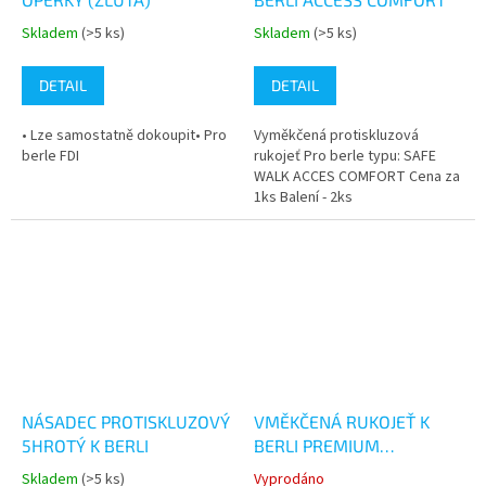
Skladem
(>5 ks)
Skladem
(>5 ks)
Průměrné
Průměrné
hodnocení
hodnocení
produktu
produktu
DETAIL
DETAIL
je
je
4,0
5,0
• Lze samostatně dokoupit• Pro
Vyměkčená protiskluzová
z
z
berle FDI
rukojeť Pro berle typu: SAFE
5
5
WALK ACCES COMFORT Cena za
hvězdiček.
hvězdiček.
1ks Balení - 2ks
NÁSADEC PROTISKLUZOVÝ
VMĚKČENÁ RUKOJEŤ K
5HROTÝ K BERLI
BERLI PREMIUM
(ORANŽOVÁ)
Skladem
(>5 ks)
Vyprodáno
Průměrné
Průměrné