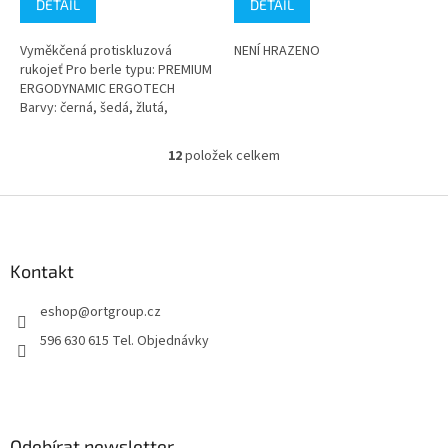
DETAIL
DETAIL
je
je
5,0
4,7
Vyměkčená protiskluzová
NENÍ HRAZENO
z
z
rukojeť Pro berle typu: PREMIUM
5
5
ERGODYNAMIC ERGOTECH
hvězdiček.
hvězdiček.
Barvy: černá, šedá, žlutá,
oranžová Cena za 1ks Balení -
2ks
12
položek celkem
O
v
l
Z
á
á
d
p
a
a
Kontakt
c
t
í
eshop
@
ortgroup.cz
í
p
r
596 630 615 Tel. Objednávky
v
k
y
v
ý
Odebírat newsletter