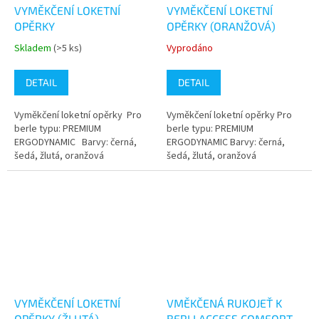
VYMĚKČENÍ LOKETNÍ
VYMĚKČENÍ LOKETNÍ
OPĚRKY
OPĚRKY (ORANŽOVÁ)
Skladem
(>5 ks)
Vyprodáno
Průměrné
Průměrné
hodnocení
hodnocení
produktu
produktu
DETAIL
DETAIL
je
je
5,0
5,0
Vyměkčení loketní opěrky Pro
Vyměkčení loketní opěrky Pro
z
z
berle typu: PREMIUM
berle typu: PREMIUM
5
5
ERGODYNAMIC Barvy: černá,
ERGODYNAMIC Barvy: černá,
hvězdiček.
hvězdiček.
šedá, žlutá, oranžová
šedá, žlutá, oranžová
VYMĚKČENÍ LOKETNÍ
VMĚKČENÁ RUKOJEŤ K
OPĚRKY (ŽLUTÁ)
BERLI ACCESS COMFORT