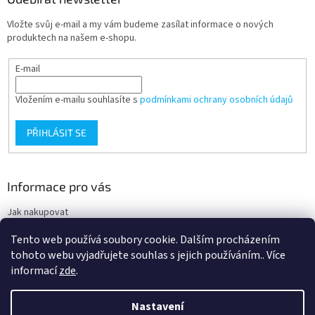
p
i
Vložte svůj e-mail a my vám budeme zasílat informace o nových
s
produktech na našem e-shopu.
u
E-mail
Vložením e-mailu souhlasíte s
podmínkami ochrany osobních údajů
PŘIHLÁSIT SE
Informace pro vás
Jak nakupovat
Obchodní podmínky
Tento web používá soubory cookie. Dalším procházením
Podmínky ochrany osobních údajů
tohoto webu vyjadřujete souhlas s jejich používáním.. Více
informací
zde
.
Nastavení
Vytvořil Shoptet