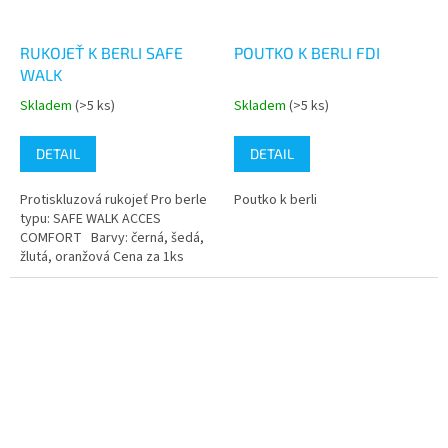
RUKOJEŤ K BERLI SAFE
POUTKO K BERLI FDI
WALK
Skladem
(>5 ks)
Skladem
(>5 ks)
Průměrné
Průměrné
hodnocení
hodnocení
produktu
produktu
DETAIL
DETAIL
je
je
4,0
4,7
Protiskluzová rukojeť Pro berle
Poutko k berli
z
z
typu: SAFE WALK ACCES
5
5
COMFORT Barvy: černá, šedá,
hvězdiček.
hvězdiček.
žlutá, oranžová Cena za 1ks
Balení - 2ks