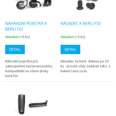
s
k
p
t
r
ů
o
d
NÁHRADNÍ POJISTKA K
NÁSADEC K BERLI FDI
u
BERLI FDI
k
Skladem
(>5 ks)
Skladem
(>5 ks)
Průměrné
Průměrné
t
hodnocení
hodnocení
ů
produktu
produktu
DETAIL
DETAIL
je
je
4,3
4,3
Náhradní pojistka pro
Násadec na berli Baleno po 10
z
z
zabezpečení nastavení polohy.
ks - prosím vždy zadávat 10ks -1
5
5
Kompatibilní se všemi druhy
balení Cena za ks
hvězdiček.
hvězdiček.
berlí FDI.