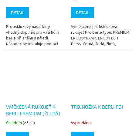
hodnocení
hodnocení
produktu
produktu
DETAIL
DETAIL
je
je
5,0
5,0
Protiskluzový násadec je
Vyměkčená protiskluzová
z
z
vhodný doplněk pro vaši hůl a
rukojeť Pro berle typu: PREMIUM
5
5
berle při sněhu a náledí.
ERGODYNAMIC ERGOTECH
hvězdiček.
hvězdiček.
Násadec se instaluje pomocí
Barvy: černá, šedá, žlutá,
dvou přiložených šroubů a je
oranžová Cena za 1ks Balení -
vybaven sklápěcím
2ks
mechanismem.
VMĚKČENÁ RUKOJEŤ K
TROJNOŽKA K BERLI FDI
BERLI PREMIUM (ŽLUTÁ)
Skladem
(>5 ks)
Vyprodáno
Průměrné
Průměrné
hodnocení
hodnocení
produktu
produktu