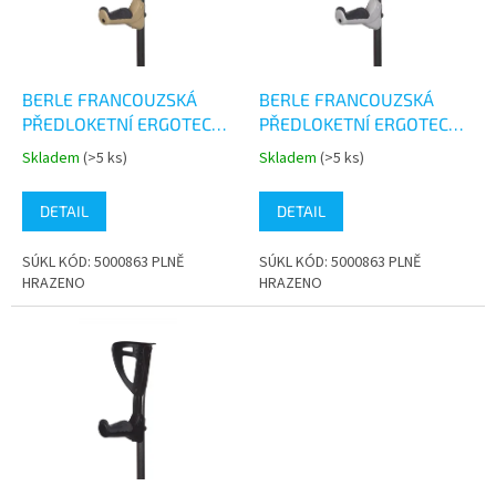
s
k
p
t
r
ů
o
d
BERLE FRANCOUZSKÁ
BERLE FRANCOUZSKÁ
u
PŘEDLOKETNÍ ERGOTECH
PŘEDLOKETNÍ ERGOTECH
k
BÉŽOVÁ
BÍLÁ
Skladem
(>5 ks)
Skladem
(>5 ks)
Průměrné
Průměrné
t
hodnocení
hodnocení
ů
produktu
produktu
DETAIL
DETAIL
je
je
5,0
5,0
SÚKL KÓD: 5000863 PLNĚ
SÚKL KÓD: 5000863 PLNĚ
z
z
HRAZENO
HRAZENO
5
5
hvězdiček.
hvězdiček.