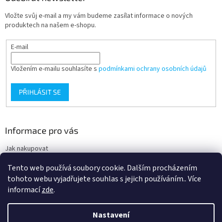
i
Vložte svůj e-mail a my vám budeme zasílat informace o nových
s
produktech na našem e-shopu.
u
E-mail
Vložením e-mailu souhlasíte s
podmínkami ochrany osobních údajů
PŘIHLÁSIT SE
Informace pro vás
Jak nakupovat
Obchodní podmínky
Tento web používá soubory cookie. Dalším procházením
Podmínky ochrany osobních údajů
tohoto webu vyjadřujete souhlas s jejich používáním.. Více
informací
zde
.
Nastavení
Vytvořil Shoptet