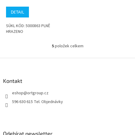
hodnocení
produktu
DETAIL
je
5,0
SÚKL KÓD: 5000863 PLNĚ
z
HRAZENO
5
hvězdiček.
5
položek celkem
O
v
l
Z
á
á
d
p
a
a
Kontakt
c
t
í
eshop
@
ortgroup.cz
í
p
r
596 630 615 Tel. Objednávky
v
k
y
v
ý
Odebírat newsletter
p