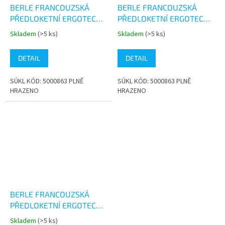
BERLE FRANCOUZSKÁ
BERLE FRANCOUZSKÁ
PŘEDLOKETNÍ ERGOTECH
PŘEDLOKETNÍ ERGOTECH
ČERNÁ
ČERVENÁ
Skladem
(>5 ks)
Skladem
(>5 ks)
Průměrné
Průměrné
hodnocení
hodnocení
produktu
produktu
DETAIL
DETAIL
je
je
5,0
4,0
SÚKL KÓD: 5000863 PLNĚ
SÚKL KÓD: 5000863 PLNĚ
z
z
HRAZENO
HRAZENO
5
5
hvězdiček.
hvězdiček.
BERLE FRANCOUZSKÁ
PŘEDLOKETNÍ ERGOTECH
MODRÁ
Skladem
(>5 ks)
Průměrné