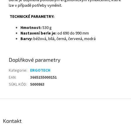
Berle je doplněna pohodlným ergonomickým vyměkčením, které
lze v případě potřeby vyměnit.
TECHNICKÉ PARAMETRY:
Hmotnost:
530 g
Nastavení berle je:
od 690 do 990 mm
Barvy:
béžová, bílá, černá, červená, modrá
Doplňkové parametry
Kategorie
:
ERGOTECH
EAN
:
3665155000151
SÚKL KÓD
:
5000863
Z
á
p
a
Kontakt
t