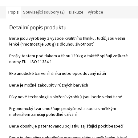
Popis
Související soubory (2)
Diskuze
Výrobce
Detailní popis produktu
Berle jsou vyrobeny z vysoce kvalitního hliníku, tudíž jsou velmi
lehké (hmotnost je 530 g) s dlouhou životností.
Prošly testem pod tlakem a tíhou 130 kg a taktéž splňují veškeré
normy EU – ISO 11334-1
Eko anodické barvení hliníku nebo epoxidovaný nátěr
Berle je možné zakoupit v různých barvách
Díky nové technologii a složení výrobků jsou berle velmi tiché
Ergonomický tvar umožňuje prodyšnost a spolu s měkkým
materiálem zaručují pohodlné užívání
Berle obsahuje patentovanou pojistku zajišťující pocit bezpečí