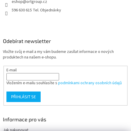
eshop
@
ortgroup.cz
í
596 630 615 Tel. Objednávky
Odebírat newsletter
Vložte svůj e-mail a my vám budeme zasílat informace o nových
produktech na našem e-shopu.
E-mail
Vložením e-mailu souhlasíte s
podmínkami ochrany osobních údajů
PŘIHLÁSIT SE
Informace pro vás
Jak nakupovat