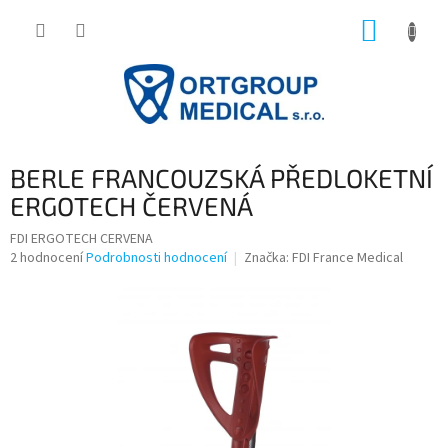
Přejít
NÁKUP
na
obsah
KOŠÍK
BERLE FRANCOUZSKÁ PŘEDLOKETNÍ
ERGOTECH ČERVENÁ
FDI ERGOTECH CERVENA
Průměrné
2 hodnocení
Podrobnosti hodnocení
Značka:
FDI France Medical
hodnocení
produktu
je
4,0
z
5
hvězdiček.