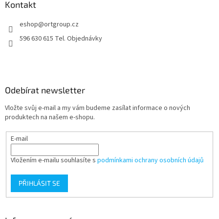
a
Kontakt
c
t
í
eshop
@
ortgroup.cz
í
p
r
596 630 615 Tel. Objednávky
v
k
y
v
ý
Odebírat newsletter
p
i
Vložte svůj e-mail a my vám budeme zasílat informace o nových
s
produktech na našem e-shopu.
u
E-mail
Vložením e-mailu souhlasíte s
podmínkami ochrany osobních údajů
PŘIHLÁSIT SE