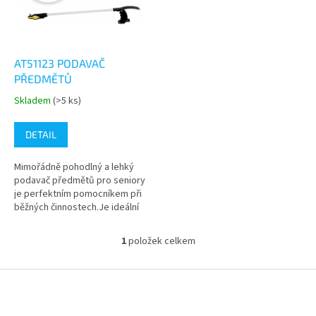
s
k
p
t
r
ů
o
d
AT51123 PODAVAČ
u
PŘEDMĚTŮ
k
Skladem
(>5 ks)
Průměrné
t
hodnocení
ů
produktu
DETAIL
je
5,0
Mimořádně pohodlný a lehký
z
podavač předmětů pro seniory
5
je perfektním pomocníkem při
hvězdiček.
běžných činnostech.Je ideální
jako pomůcka pro zvedání
předmětů z podlahy i pro
1
položek celkem
O
sundání věcí...
v
l
Z
á
á
d
p
a