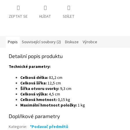
ZEPTAT SE
HLÍDAT
SDÍLET
Popis
Související soubory (2)
Diskuze
Výrobce
Detailní popis produktu
Technické parametry:
Celková délka:
82,2 cm
Celková šířka:
12,5 cm
Šířka otvoru svorky:
9,3 cm
Celková výška:
4,5 cm
Celková hmotnost:
0,15 kg
Maximální hmotnost položky:
1 kg
Doplňkové parametry
Kategorie
:
*Podavač předmětů