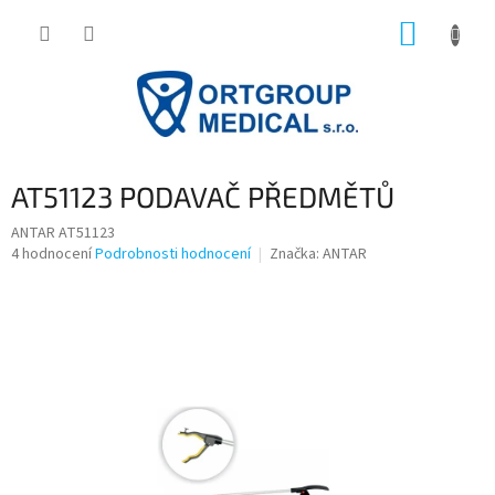
Přejít
NÁKUP
na
obsah
KOŠÍK
AT51123 PODAVAČ PŘEDMĚTŮ
ANTAR AT51123
Průměrné
4 hodnocení
Podrobnosti hodnocení
Značka:
ANTAR
hodnocení
produktu
je
5,0
z
5
hvězdiček.