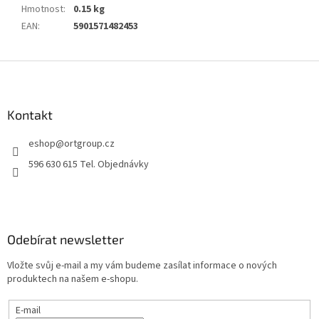
Hmotnost
:
0.15 kg
EAN
:
5901571482453
Z
á
p
a
Kontakt
t
eshop
@
ortgroup.cz
í
596 630 615 Tel. Objednávky
Odebírat newsletter
Vložte svůj e-mail a my vám budeme zasílat informace o nových
produktech na našem e-shopu.
E-mail