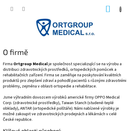
Přejít
NÁKUP
na
obsah
KOŠÍK
O firmě
Firma
Ortgroup Medical
je společnost specializující se na výrobu a
distribuci zdravotnických prostředků, ortopedických pomůcek a
rehabilitačních zařízení. Firma se zaměřuje na poskytování kvalitních
produktů pro zlepšení zdraví a pohodlí pacientů s různými zdravotními
problémy, zejména v oblasti ortopedie a rehabilitace.
Jsme výhradním dovozcem výrobků americké firmy OPPO Medical
Corp. (zdravotnické prostředky), Taiwan Stanch (studené-teplé
obklady), ANTAR (ortopedické polštáře). Námi nabízené výrobky je
možné zakoupit ve zdravotnických prodejnách a lékárnách v celé
České republice.
Klíčové oblasti působení: