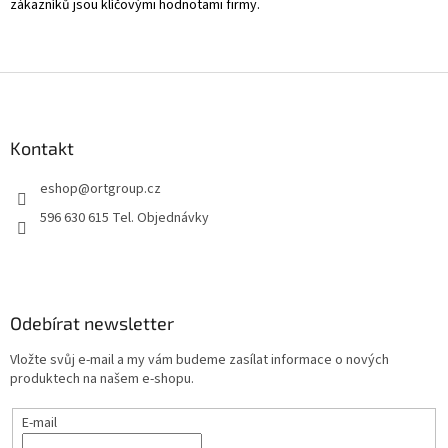
zákazníků jsou klíčovými hodnotami firmy.
Z
á
p
a
Kontakt
t
eshop
@
ortgroup.cz
í
596 630 615 Tel. Objednávky
Odebírat newsletter
Vložte svůj e-mail a my vám budeme zasílat informace o nových
produktech na našem e-shopu.
E-mail