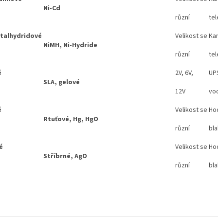
Ni-Cd
různí
tel
etalhydridové
Velikost se
Kam
NiMH, Ni-Hydride
různí
tel
é
2V, 6V,
UPS
SLA, gelové
12V
vod
é
Velikost se
Hod
Rtuťové, Hg, HgO
různí
bla
é
Velikost se
Hod
Stříbrné, AgO
různí
bla