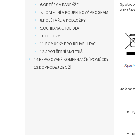
n
Spotřebi
6.ORTÉZY A BANDÁŽE
e
označen
7.TOALETNÍ A KOUPELNOVÝ PROGRAM
l
8.POLŠTÁŘE A PODLOŽKY
9.OCHRANA CHODIDLA
10.EPITÉZY
11.POMŮCKY PRO REHABILITACI
12.SPOTŘEBNÍ MATERIÁL
14.REPASOVANÉ KOMPENZAČNÍ POMŮCKY
13.DOPRODEJ ZBOŽÍ
Jak se 
f
p