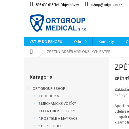
Přejít
596 630 615 Tel. Objednávky
eshop@ortgroup.cz
na
obsah
VSTUP DO ESHOPU
O firmě
Kontakty
O
Domů
ZPĚTNÝ ODBĚR VYSLOUŽILÝCH BATERIÍ
P
ZPĚ
o
Přeskočit
s
Kategorie
kategorie
ZPĚTNÝ
t
r
ORTGROUP ESHOP
Zakládám
a
svá vysl
1.CHODÍTKA
n
2.MECHANICKÉ VOZÍKY
n
Spotřebi
í
3.ELEKTRICKÉ VOZÍKY
udělá se
naopak m
p
4.POSTELE A MATRACE
k samotn
a
5.BERLE A HOLE