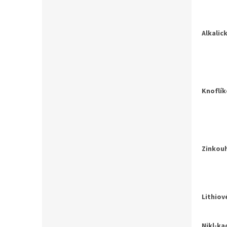
Alkalic
Knoflí
Zinkou
Lithiov
Nikl-k