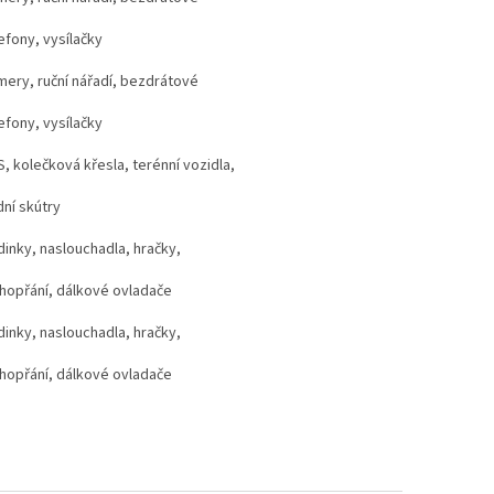
efony, vysílačky
ery, ruční nářadí, bezdrátové
efony, vysílačky
, kolečková křesla, terénní vozidla,
ní skútry
inky, naslouchadla, hračky,
hopřání, dálkové ovladače
inky, naslouchadla, hračky,
hopřání, dálkové ovladače