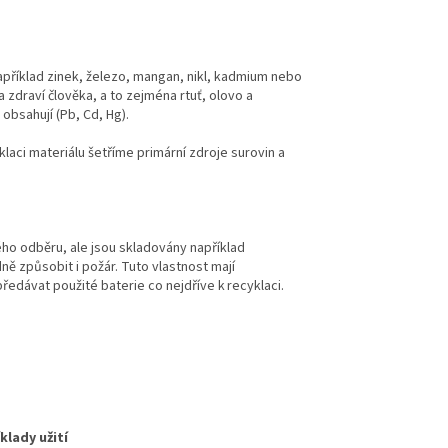
například zinek, železo, mangan, nikl, kadmium nebo
 zdraví člověka, a to zejména rtuť, olovo a
bsahují (Pb, Cd, Hg).
laci materiálu šetříme primární zdroje surovin a
ho odběru, ale jsou skladovány například
ně způsobit i požár. Tuto vlastnost mají
ředávat použité baterie co nejdříve k recyklaci.
klady užití