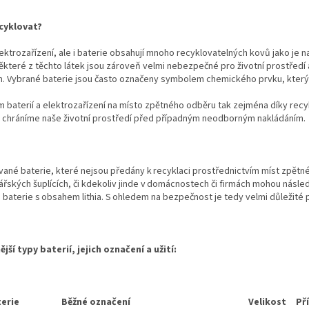
cyklovat?
ektrozařízení, ale i baterie obsahují mnoho recyklovatelných kovů jako je 
ěkteré z těchto látek jsou zároveň velmi nebezpečné pro životní prostředí a
. Vybrané baterie jsou často označeny symbolem chemického prvku, který o
 baterií a elektrozařízení na místo zpětného odběru tak zejména díky recyk
 chráníme naše životní prostředí před případným neodborným nakládáním.
ané baterie, které nejsou předány k recyklaci prostřednictvím míst zpětné
ářských šuplících, či kdekoliv jinde v domácnostech či firmách mohou násled
baterie s obsahem lithia. S ohledem na bezpečnost je tedy velmi důležité p
jší typy baterií, jejich označení a užití:
erie
Běžné označení
Velikost
Pří