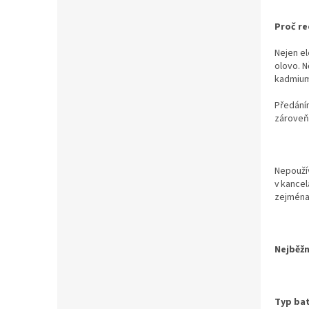
Proč re
Nejen el
olovo. N
kadmium
Předáním
zároveň
Nepoužív
v kancel
zejména 
Nejběžně
Typ bat