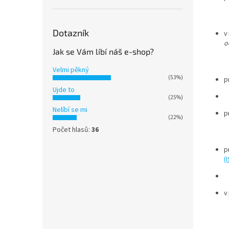
Dotazník
v
o
Jak se Vám líbí náš e-shop?
Velmi pěkný
(53%)
p
Ujde to
(25%)
Nelíbí se mi
p
(22%)
Počet hlasů:
36
p
(
v