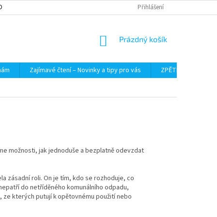
OBNÍCH ÚDAJŮ
Přihlášení
NÁKUPNÍ
Prázdný košík
KOŠÍK
 nám
Zajímavé čtení – Novinky a tipy pro vás
ZPĚTNÝ ODBĚR VYS
íme možnosti, jak jednoduše a bezplatně odevzdat
a zásadní roli. On je tím, kdo se rozhoduje, co
e nepatří do netříděného komunálního odpadu,
, ze kterých putují k opětovnému použití nebo