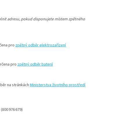
lnit adresu, pokud disponujete místem zpětného
rčena pro
zpětný odběr elektrozařízení
určena pro
zpětný odběr baterií
dběr na stránkách
Ministerstva životního prostředí
(800 976 679)