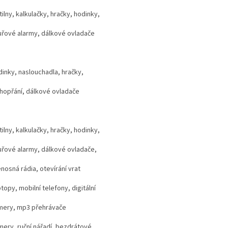
tilny, kalkulačky, hračky, hodinky,
uřové alarmy, dálkové ovladače
inky, naslouchadla, hračky,
hopřání, dálkové ovladače
tilny, kalkulačky, hračky, hodinky,
řové alarmy, dálkové ovladače,
nosná rádia, otevírání vrat
topy, mobilní telefony, digitální
mery, mp3 přehrávače
ery, ruční nářadí, bezdrátové