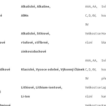
Alkalické, Alkaline,
AAA, AA,
Sví
ké
AlMn
C, D, 6V,
ko
9V
Alkalické, lithiové,
Velikost se
Hod
kové
rtuťové, stříbrné,
různí
bla
zinkovzduchové
AAA, AA,
Sví
hlíkové
Klasické, Vysoce odolné, Výkonný článek
C, D, 6V,
kou
9V
pře
Lithiové, Lithium-iontové,
Velikost se
Lap
é
Li-Ion
různí
ka
admiové
Velikost se
Kam