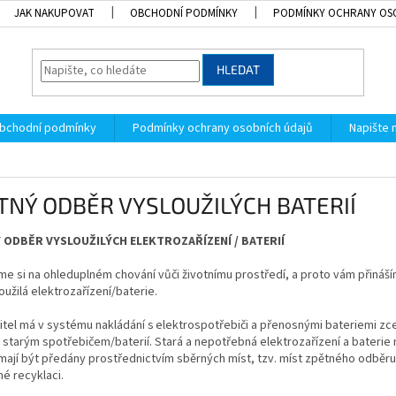
JAK NAKUPOVAT
OBCHODNÍ PODMÍNKY
PODMÍNKY OCHRANY OS
HLEDAT
bchodní podmínky
Podmínky ochrany osobních údajů
Napište
TNÝ ODBĚR VYSLOUŽILÝCH BATERIÍ
 ODBĚR VYSLOUŽILÝCH ELEKTROZAŘÍZENÍ / BATERIÍ
e si na ohleduplném chování vůči životnímu prostředí, a proto vám přináš
oužilá elektrozařízení/baterie.
tel má v systému nakládání s elektrospotřebiči a přenosnými bateriemi zcel
 starým spotřebičem/baterií. Stará a nepotřebná elektrozařízení a bateri
ají být předány prostřednictvím sběrných míst, tzv. míst zpětného odběru
é recyklaci.