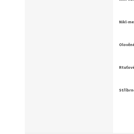
Nikl-m
Olověn
Rtuťov
Stříbrn