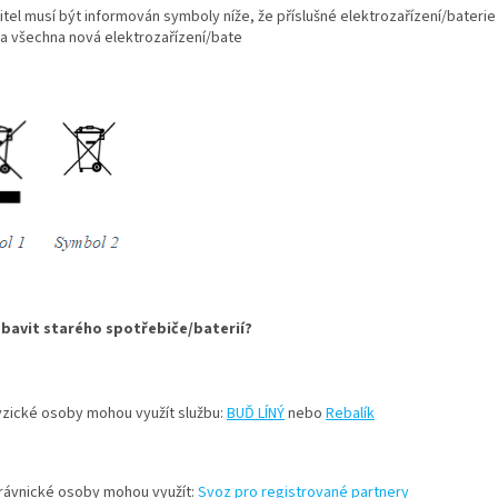
tel musí být informován symboly níže, že příslušné elektrozařízení/bateri
a všechna nová elektrozařízení/bate
zbavit starého spotřebiče/baterií?
yzické osoby mohou využít službu:
BUĎ LÍNÝ
nebo
Rebalík
rávnické osoby mohou využít:
Svoz pro registrované partnery