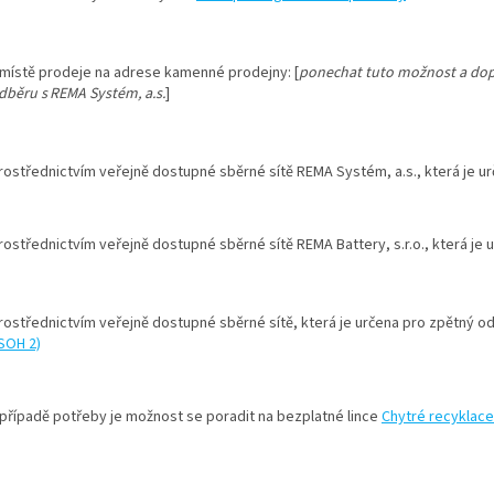
 místě prodeje na adrese kamenné prodejny:
[
ponechat tuto možnost a dop
dběru s REMA Systém, a.s.
]
rostřednictvím veřejně dostupné sběrné sítě REMA Systém, a.s., která je u
rostřednictvím veřejně dostupné sběrné sítě REMA Battery, s.r.o., která je 
rostřednictvím veřejně dostupné sběrné sítě, která je určena pro zpětný o
ISOH 2)
 případě potřeby je možnost se poradit na bezplatné lince
Chytré recyklace