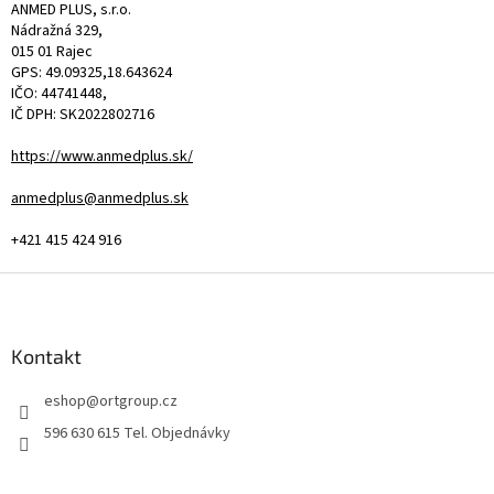
ANMED PLUS, s.r.o.
Nádražná 329,
015 01 Rajec
GPS: 49.09325,18.643624
IČO: 44741448,
IČ DPH: SK2022802716
https://www.anmedplus.sk/
anmedplus@anmedplus.sk
+421 415 424 916
Z
á
p
a
Kontakt
t
eshop
@
ortgroup.cz
í
596 630 615 Tel. Objednávky