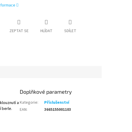
informace
ZEPTAT SE
HLÍDAT
SDÍLET
Doplňkové parametry
Kategorie
:
Příslušenství
klouznutí a
í berle.
EAN
:
3665155001103