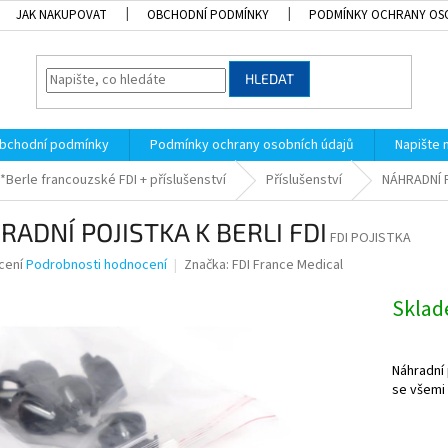
JAK NAKUPOVAT
OBCHODNÍ PODMÍNKY
PODMÍNKY OCHRANY OS
HLEDAT
bchodní podmínky
Podmínky ochrany osobních údajů
Napište
*Berle francouzské FDI + příslušenství
Příslušenství
NÁHRADNÍ P
RADNÍ POJISTKA K BERLI FDI
FDI POJISTKA
né
cení
Podrobnosti hodnocení
Značka:
FDI France Medical
ní
u
Skla
Náhradní 
se všemi 
k.