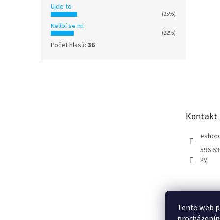
Ujde to
(25%)
Nelíbí se mi
(22%)
Počet hlasů:
36
Z
á
p
a
t
Kontakt
í
eshop
596 63
ky
Tento web po
procházením 