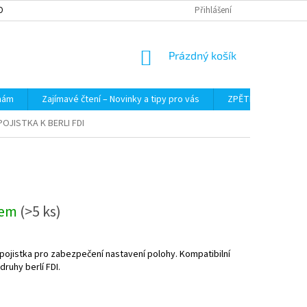
OBNÍCH ÚDAJŮ
Přihlášení
NÁKUPNÍ
Prázdný košík
KOŠÍK
 nám
Zajímavé čtení – Novinky a tipy pro vás
ZPĚTNÝ ODBĚR VYS
OJISTKA K BERLI FDI
dem
(>5 ks)
pojistka pro zabezpečení nastavení polohy. Kompatibilní
druhy berlí FDI.