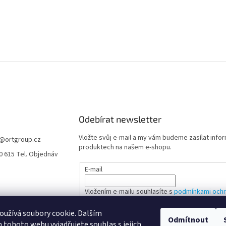
Odebírat newsletter
Vložte svůj e-mail a my vám budeme zasílat info
@
ortgroup.cz
produktech na našem e-shopu.
0 615 Tel. Objednáv
E-mail
Vložením e-mailu souhlasíte s
podmínkami ochr
údajů
užívá soubory cookie. Dalším
Odmítnout
tohoto webu vyjadřujete souhlas s jejich
PŘIHLÁSIT SE