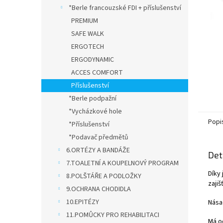
n
*Berle francouzské FDI + příslušenství
e
PREMIUM
l
SAFE WALK
ERGOTECH
ERGODYNAMIC
ACCES COMFORT
Příslušenství
*Berle podpažní
*Vycházkové hole
Popi
*Příslušenství
*Podavač předmětů
6.ORTÉZY A BANDÁŽE
Det
7.TOALETNÍ A KOUPELNOVÝ PROGRAM
Díky
8.POLŠTÁŘE A PODLOŽKY
zajiš
9.OCHRANA CHODIDLA
10.EPITÉZY
Nása
11.POMŮCKY PRO REHABILITACI
Má od