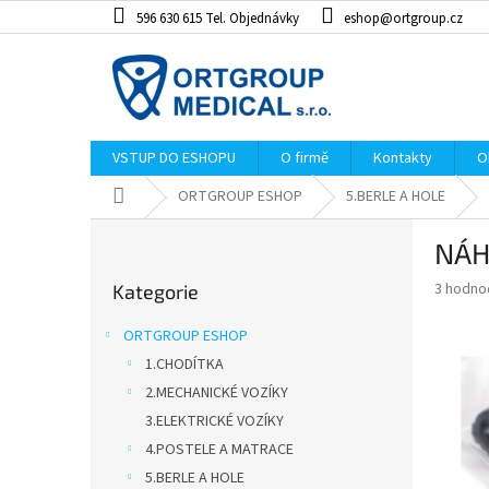
Přejít
596 630 615 Tel. Objednávky
eshop@ortgroup.cz
na
obsah
VSTUP DO ESHOPU
O firmě
Kontakty
O
Domů
ORTGROUP ESHOP
5.BERLE A HOLE
P
NÁH
o
Přeskočit
s
Průměr
3 hodno
Kategorie
kategorie
t
hodnoce
r
produkt
ORTGROUP ESHOP
a
je
1.CHODÍTKA
4,3
n
z
2.MECHANICKÉ VOZÍKY
n
5
í
3.ELEKTRICKÉ VOZÍKY
hvězdiče
p
4.POSTELE A MATRACE
a
5.BERLE A HOLE