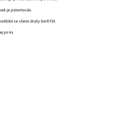
bek je patentován.
tibilní se všemi druhy berlí FDI.
ej po ks