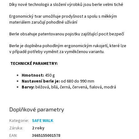
Díky nové technologii a složení výrobků jsou berle velmi tiché
Ergonomický tvar umožňuje prodyšnost a spolu s měkkým
materiálem zaručují pohodlné užívání
Berle obsahuje patentovanou pojistku zajišťující pocit bezpečí
Berle je doplněna pohodlným ergonomickým rukojetí, které lze
v případě potřeby vyměnit za vyměkčenou variantu.
TECHNICKÉ PARAMETRY:
Hmotnost:
450 g
Nastavení berle je:
od 680 do 990 mm
Barvy:
béžová, bílá, černá, červená, fialová, modrá
Doplňkové parametry
Kategorie
:
SAFE WALK
Záruka
:
2 roky
EAN
:
3665155001578