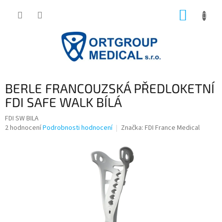
Přejít
NÁKUP
na
obsah
KOŠÍK
BERLE FRANCOUZSKÁ PŘEDLOKETNÍ
FDI SAFE WALK BÍLÁ
FDI SW BILA
Průměrné
2 hodnocení
Podrobnosti hodnocení
Značka:
FDI France Medical
hodnocení
produktu
je
5,0
z
5
hvězdiček.