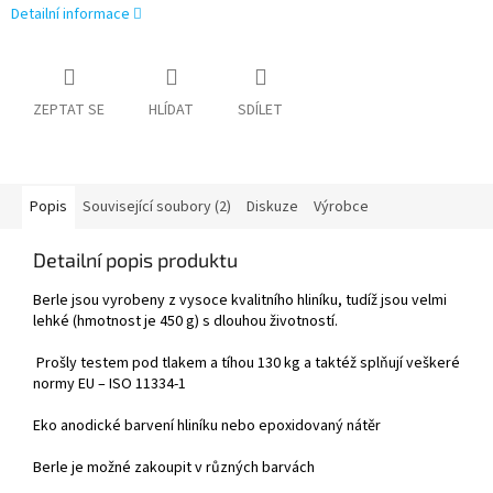
Detailní informace
ZEPTAT SE
HLÍDAT
SDÍLET
Popis
Související soubory (2)
Diskuze
Výrobce
Detailní popis produktu
Berle jsou vyrobeny z vysoce kvalitního hliníku, tudíž jsou velmi
lehké (hmotnost je 450 g) s dlouhou životností.
Prošly testem pod tlakem a tíhou 130 kg a taktéž splňují veškeré
normy EU – ISO 11334-1
Eko anodické barvení hliníku nebo epoxidovaný nátěr
Berle je možné zakoupit v různých barvách