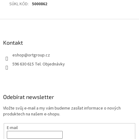
SÚKL KÓD
:
5000862
Z
á
p
a
Kontakt
t
eshop
@
ortgroup.cz
í
596 630 615 Tel. Objednávky
Odebírat newsletter
Vložte svůj e-mail a my vám budeme zasílat informace o nových
produktech na našem e-shopu.
E-mail