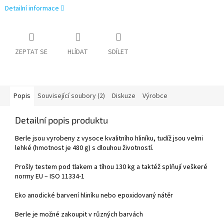
Detailní informace
ZEPTAT SE
HLÍDAT
SDÍLET
Popis
Související soubory (2)
Diskuze
Výrobce
Detailní popis produktu
Berle jsou vyrobeny z vysoce kvalitního hliníku, tudíž jsou velmi
lehké (hmotnost je 480 g) s dlouhou životností.
Prošly testem pod tlakem a tíhou 130 kg a taktéž splňují veškeré
normy EU – ISO 11334-1
Eko anodické barvení hliníku nebo epoxidovaný nátěr
Berle je možné zakoupit v různých barvách