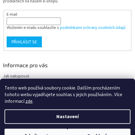
produktech na našem e-shopu.
E-mail
Vložením e-mailu souhlasíte s
podmínkami ochrany osobních údajů
PŘIHLÁSIT SE
Informace pro vás
Jak nakupovat
Obchodní podmínky
Tento web používá soubory cookie. Dalším procházením
Podmínky ochrany osobních údajů
tohoto webu vyjadřujete souhlas s jejich používáním.. Více
informací
zde
.
Nastavení
Vytvořil Shoptet
Nacházíte se na velkoobchodním eshopu pro odbornou veřejnost. Pro