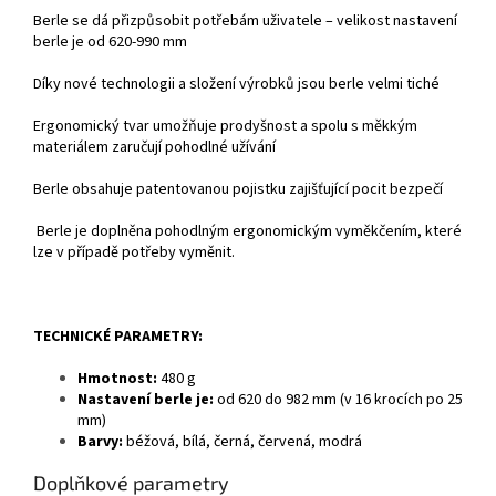
Berle se dá přizpůsobit potřebám uživatele – velikost nastavení
berle je od 620-990 mm
Díky nové technologii a složení výrobků jsou berle velmi tiché
Ergonomický tvar umožňuje prodyšnost a spolu s měkkým
materiálem zaručují pohodlné užívání
Berle obsahuje patentovanou pojistku zajišťující pocit bezpečí
Berle je doplněna pohodlným ergonomickým vyměkčením, které
lze v případě potřeby vyměnit.
TECHNICKÉ PARAMETRY:
Hmotnost:
480 g
Nastavení berle je:
od 620 do 982 mm (v 16 krocích po 25
mm)
Barvy:
béžová, bílá, černá, červená, modrá
Doplňkové parametry