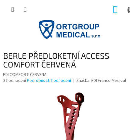
Přejít
NÁKUP
na
obsah
KOŠÍK
BERLE PŘEDLOKETNÍ ACCESS
COMFORT ČERVENÁ
FDI COMFORT CERVENA
Průměrné
3 hodnocení
Podrobnosti hodnocení
Značka:
FDI France Medical
hodnocení
produktu
je
4,7
z
5
hvězdiček.