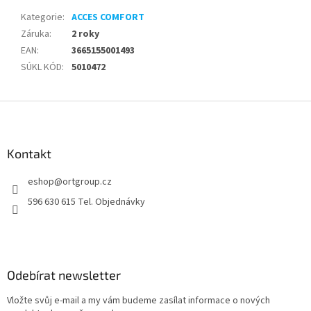
Kategorie
:
ACCES COMFORT
Záruka
:
2 roky
EAN
:
3665155001493
SÚKL KÓD
:
5010472
Z
á
p
a
Kontakt
t
eshop
@
ortgroup.cz
í
596 630 615 Tel. Objednávky
Odebírat newsletter
Vložte svůj e-mail a my vám budeme zasílat informace o nových