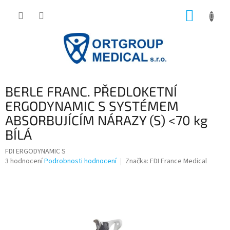
Přejít
NÁKUP
na
obsah
KOŠÍK
BERLE FRANC. PŘEDLOKETNÍ
ERGODYNAMIC S SYSTÉMEM
ABSORBUJÍCÍM NÁRAZY (S) <70 kg
BÍLÁ
FDI ERGODYNAMIC S
Průměrné
3 hodnocení
Podrobnosti hodnocení
Značka:
FDI France Medical
hodnocení
produktu
je
3,7
z
5
hvězdiček.