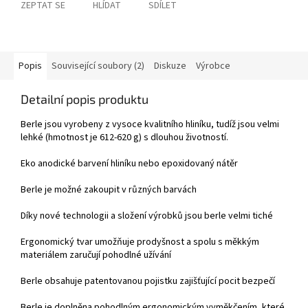
ZEPTAT SE
HLÍDAT
SDÍLET
Popis
Související soubory (2)
Diskuze
Výrobce
Detailní popis produktu
Berle jsou vyrobeny z vysoce kvalitního hliníku, tudíž jsou velmi
lehké (hmotnost je 612-620 g) s dlouhou životností.
Eko anodické barvení hliníku nebo epoxidovaný nátěr
Berle je možné zakoupit v různých barvách
Díky nové technologii a složení výrobků jsou berle velmi tiché
Ergonomický tvar umožňuje prodyšnost a spolu s měkkým
materiálem zaručují pohodlné užívání
Berle obsahuje patentovanou pojistku zajišťující pocit bezpečí
Berle je doplněna pohodlným ergonomickým vyměkčením, které