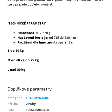
lze v případě potřeby vyměnit.
TECHNICKÉ PARAMETRY:
Hmotnost:
612-620 g
Nastavení berle je:
od 715 do 980 mm
Rozlišení dle hmotnosti pacienta:
S do 60 kg
M od 60 kg do 75 kg
L nad 80 kg
Doplňkové parametry
Kategorie
:
ERGODYNAMIC
Záruka
:
2 roky
EAN
:
3665155000014