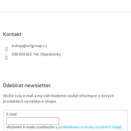
Z
á
p
a
Kontakt
t
eshop
@
ortgroup.cz
í
596 630 615 Tel. Objednávky
Odebírat newsletter
Vložte svůj e-mail a my vám budeme zasílat informace o nových
produktech na našem e-shopu.
E-mail
Vložením e-mailu souhlasíte s
podmínkami ochrany osobních údajů