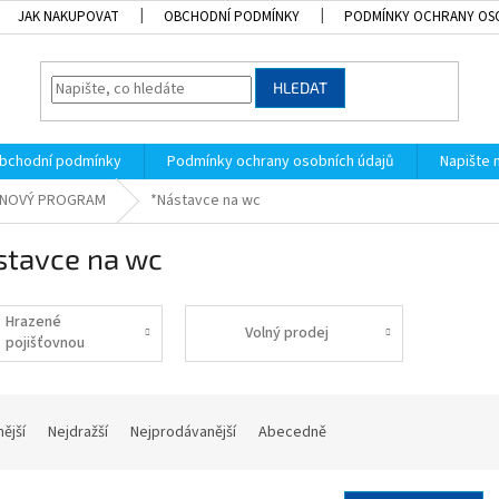
JAK NAKUPOVAT
OBCHODNÍ PODMÍNKY
PODMÍNKY OCHRANY OS
HLEDAT
bchodní podmínky
Podmínky ochrany osobních údajů
Napište
ELNOVÝ PROGRAM
*Nástavce na wc
stavce na wc
Hrazené
Volný prodej
pojišťovnou
nější
Nejdražší
Nejprodávanější
Abecedně