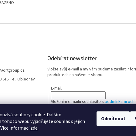
HRAZENO
ček.
O
v
l
á
d
a
c
í
Odebírat newsletter
p
r
Vložte svůj e-mail a my vám budeme zasílat info
@
ortgroup.cz
v
produktech na našem e-shopu.
0 615 Tel. Objednáv
k
y
E-mail
v
ý
Vložením e-mailu souhlasíte s
podmínkami ochr
p
údajů
i
užívá soubory cookie. Dalším
s
Odmítnout
u
tohoto webu vyjadřujete souhlas s jejich
PŘIHLÁSIT SE
 Více informací
zde
.