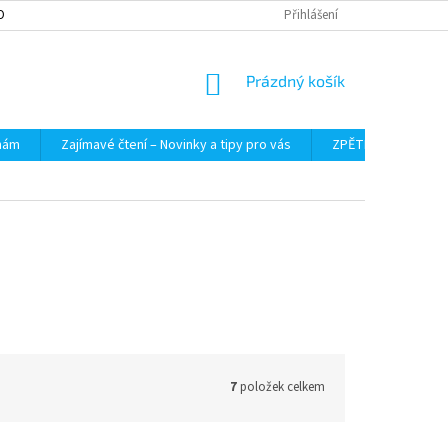
OBNÍCH ÚDAJŮ
Přihlášení
NÁKUPNÍ
Prázdný košík
KOŠÍK
 nám
Zajímavé čtení – Novinky a tipy pro vás
ZPĚTNÝ ODBĚR VYS
7
položek celkem