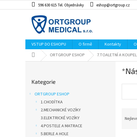
Přejít
596 630 615 Tel. Objednávky
eshop@ortgroup.cz
na
obsah
VSTUP DO ESHOPU
O firmě
Kontakty
O
Domů
ORTGROUP ESHOP
7.TOALETNÍ A KOUP
P
*Ná
o
Přeskočit
s
Kategorie
kategorie
t
r
ORTGROUP ESHOP
a
1.CHODÍTKA
n
2.MECHANICKÉ VOZÍKY
Ř
n
a
í
3.ELEKTRICKÉ VOZÍKY
Nejlev
z
p
4.POSTELE A MATRACE
e
a
5.BERLE A HOLE