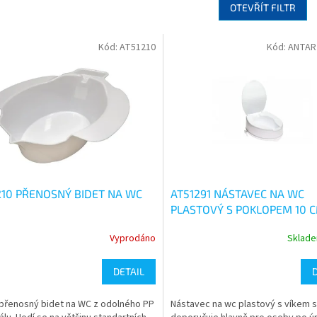
OTEVŘÍT FILTR
Kód:
AT51210
Kód:
ANTAR
210 PŘENOSNÝ BIDET NA WC
AT51291 NÁSTAVEC NA WC
PLASTOVÝ S POKLOPEM 10 
Vyprodáno
Sklad
rné
Průměrné
cení
hodnocení
ktu
produktu
DETAIL
je
5,0
přenosný bidet na WC z odolného PP
Nástavec na wc plastový s víkem 
z