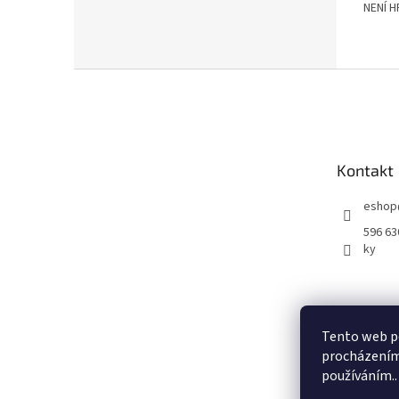
NENÍ 
z
5
hvězdi
Z
á
p
a
t
Kontakt
í
eshop
596 63
ky
Tento web po
procházením 
používáním..