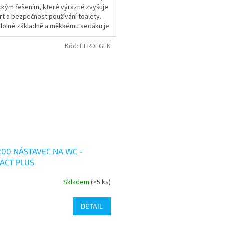
ckým řešením, které výrazně zvyšuje
5
t a bezpečnost používání toalety.
ček.
hvězdiček.
dolné základně a měkkému sedáku je
í...
Kód:
HERDEGEN
200 NÁSTAVEC NA WC -
ACT PLUS
Skladem
(>5 ks)
rné
cení
ktu
DETAIL