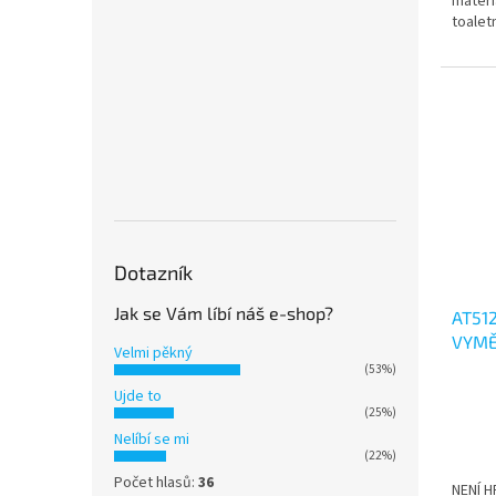
materi
5
toalet
hvězdi
Dotazník
Jak se Vám líbí náš e-shop?
AT51
VYMĚ
Velmi pěkný
(53%)
Průmě
Ujde to
hodno
(25%)
produ
Nelíbí se mi
je
(22%)
5,0
Počet hlasů:
36
NENÍ H
z