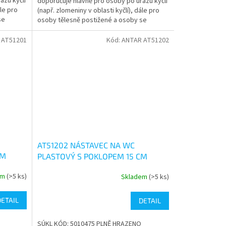
azu kyčlí
doporučuje hlavně pro osoby po úrazu kyčlí
5
ále pro
(např. zlomeniny v oblasti kyčlí), dále pro
hvězdiček.
se
osoby tělesně postižené a osoby se
sníženou schopností...
 AT51201
Kód:
ANTAR AT51202
AT51202 NÁSTAVEC NA WC
CM
PLASTOVÝ S POKLOPEM 15 CM
em
(>5 ks)
Skladem
(>5 ks)
Průměrné
hodnocení
produktu
DETAIL
DETAIL
je
5,0
O
SÚKL KÓD: 5010475 PLNĚ HRAZENO