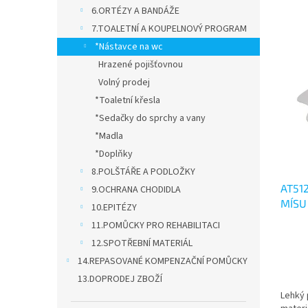
n
n
6.ORTÉZY A BANDÁŽE
í
e
7.TOALETNÍ A KOUPELNOVÝ PROGRAM
p
l
V
r
*Nástavce na wc
ý
o
Hrazené pojišťovnou
p
d
Volný prodej
i
u
s
*Toaletní křesla
k
p
*Sedačky do sprchy a vany
t
r
*Madla
ů
o
*Doplňky
d
8.POLŠTÁŘE A PODLOŽKY
u
AT51
k
9.OCHRANA CHODIDLA
MÍSU
t
10.EPITÉZY
ů
11.POMŮCKY PRO REHABILITACI
Průmě
12.SPOTŘEBNÍ MATERIÁL
hodno
produ
14.REPASOVANÉ KOMPENZAČNÍ POMŮCKY
je
13.DOPRODEJ ZBOŽÍ
5,0
Lehký 
z