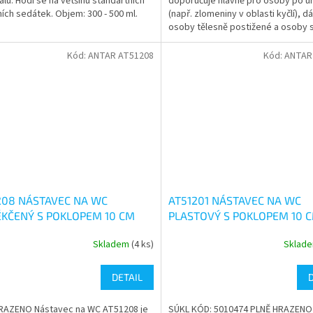
álu. Hodí se na většinu standartních
doporučuje hlavně pro osoby po úr
5
ních sedátek. Objem: 300 - 500 ml.
(např. zlomeniny v oblasti kyčlí), d
ček.
hvězdiček.
osoby tělesně postižené a osoby 
sníženou schopností...
Kód:
ANTAR AT51208
Kód:
ANTAR
208 NÁSTAVEC NA WC
AT51201 NÁSTAVEC NA WC
KČENÝ S POKLOPEM 10 CM
PLASTOVÝ S POKLOPEM 10 
Skladem
(4 ks)
Sklad
rné
Průměrné
cení
hodnocení
ktu
produktu
DETAIL
je
5,0
RAZENO Nástavec na WC AT51208 je
SÚKL KÓD: 5010474 PLNĚ HRAZEN
z