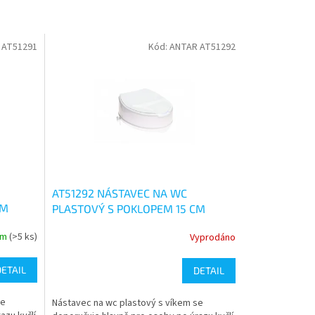
 AT51291
Kód:
ANTAR AT51292
AT51292 NÁSTAVEC NA WC
CM
PLASTOVÝ S POKLOPEM 15 CM
em
(>5 ks)
Vyprodáno
Průměrné
hodnocení
produktu
DETAIL
DETAIL
je
4,5
se
Nástavec na wc plastový s víkem se
z