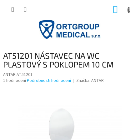
Přejít
NÁKUP
na
obsah
KOŠÍK
AT51201 NÁSTAVEC NA WC
PLASTOVÝ S POKLOPEM 10 CM
ANTAR AT51201
Průměrné
1 hodnocení
Podrobnosti hodnocení
Značka:
ANTAR
hodnocení
produktu
je
5,0
z
5
hvězdiček.