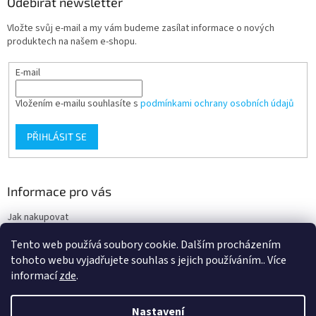
Odebírat newsletter
Vložte svůj e-mail a my vám budeme zasílat informace o nových
produktech na našem e-shopu.
E-mail
Vložením e-mailu souhlasíte s
podmínkami ochrany osobních údajů
PŘIHLÁSIT SE
Informace pro vás
Jak nakupovat
Obchodní podmínky
Tento web používá soubory cookie. Dalším procházením
Podmínky ochrany osobních údajů
tohoto webu vyjadřujete souhlas s jejich používáním.. Více
informací
zde
.
Nastavení
Vytvořil Shoptet