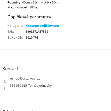
Rozměry:
40cm x 36cm + výška 10cm
Max. nosnost:
180kg
Doplňkové parametry
Kategorie
:
Hrazené pojišťovnou
EAN
:
5901571457352
SÚKL KÓD
:
5010474
Z
á
p
a
Kontakt
t
eshop
@
ortgroup.cz
í
596 630 615 Tel. Objednávky