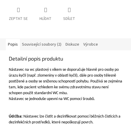
ZEPTAT SE
HLÍDAT
SDÍLET
Popis
Související soubory (2)
Diskuze
Výrobce
Detailní popis produktu
Nástavec na wc plastový s víkem se doporučuje hlavně pro osoby po
úrazu kyčlí (např. zlomeniny v oblasti kyčlí), dále pro osoby tělesně
postižené a osoby se sníženou schopností pohybu. Používá se zejména
tam, kde pacient vzhledem ke svému zdravotnímu stavu není
schopen použít standardní WC mísu.
Nástavec se jednoduše upevní na WC pomocí šroubů.
Údržba:
Nástavec lze čistit a dezinfikovat pomocí běžných čistících a
dezinfekčních prostředků, které nepoškozují povrch.