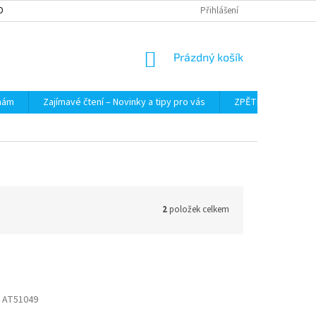
OBNÍCH ÚDAJŮ
Přihlášení
NÁKUPNÍ
Prázdný košík
KOŠÍK
 nám
Zajímavé čtení – Novinky a tipy pro vás
ZPĚTNÝ ODBĚR VYS
2
položek celkem
 AT51049