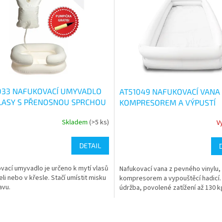
033 NAFUKOVACÍ UMYVADLO
AT51049 NAFUKOVACÍ VANA
LASY S PŘENOSNOU SPRCHOU
KOMPRESOREM A VÝPUSTÍ
Skladem
(>5 ks)
V
rné
Průměrné
cení
hodnocení
ktu
produktu
DETAIL
je
5,0
vací umyvadlo je určeno k mytí vlasů
Nafukovací vana z pevného vinylu,
z
eli nebo v křesle. Stačí umístit misku
kompresorem a vypouštěcí hadicí.
5
avu.
údržba, povolené zatížení až 130 k
ček.
hvězdiček.
O
v