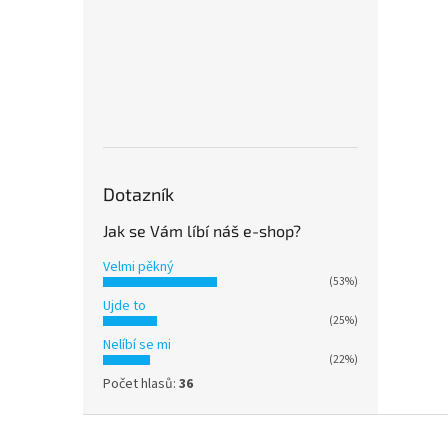
Dotazník
Jak se Vám líbí náš e-shop?
Velmi pěkný
(53%)
Ujde to
(25%)
Nelíbí se mi
(22%)
Počet hlasů:
36
Z
á