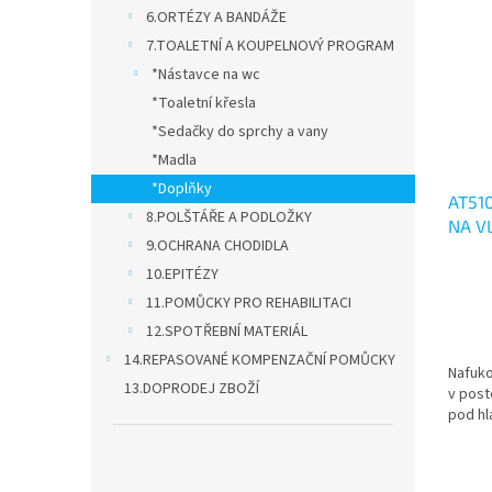
o
n
p
6.ORTÉZY A BANDÁŽE
d
e
i
7.TOALETNÍ A KOUPELNOVÝ PROGRAM
u
l
s
k
*Nástavce na wc
p
t
*Toaletní křesla
r
ů
o
*Sedačky do sprchy a vany
d
*Madla
u
*Doplňky
AT51
k
8.POLŠTÁŘE A PODLOŽKY
NA V
t
9.OCHRANA CHODIDLA
ů
Průmě
10.EPITÉZY
hodno
11.POMŮCKY PRO REHABILITACI
produ
12.SPOTŘEBNÍ MATERIÁL
je
5,0
14.REPASOVANÉ KOMPENZAČNÍ POMŮCKY
Nafuko
z
13.DOPRODEJ ZBOŽÍ
v post
5
pod hl
hvězdi