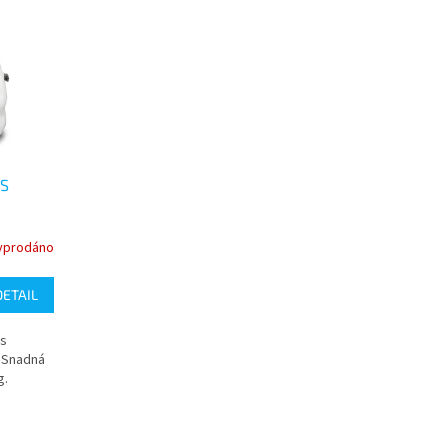
 S
yprodáno
DETAIL
 s
 Snadná
g.