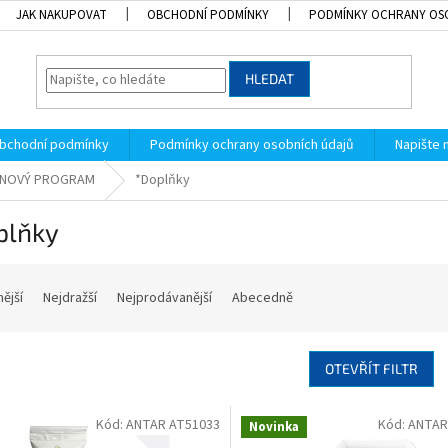
JAK NAKUPOVAT
OBCHODNÍ PODMÍNKY
PODMÍNKY OCHRANY OS
HLEDAT
bchodní podmínky
Podmínky ochrany osobních údajů
Napište
ELNOVÝ PROGRAM
*Doplňky
plňky
nější
Nejdražší
Nejprodávanější
Abecedně
OTEVŘÍT FILTR
Kód:
ANTAR AT51033
Kód:
ANTAR
Novinka