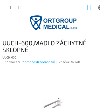
Přejít
NÁKUP
na
obsah
KOŠÍK
UUCH-600,MADLO ZÁCHYTNÉ
SKLOPNÉ
UUCH-600
Průměrné
1 hodnocení
Podrobnosti hodnocení
Značka:
ANTAR
hodnocení
produktu
je
5,0
z
5
hvězdiček.