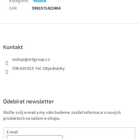
Kategorie
:
*Madla
EAN
:
5901571422404
Z
á
p
a
Kontakt
t
eshop
@
ortgroup.cz
í
596 630 615 Tel. Objednávky
Odebírat newsletter
Vložte svůj e-mail a my vám budeme zasílat informace o nových
produktech na našem e-shopu.
E-mail