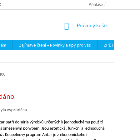
OBNÍCH ÚDAJŮ
Přihlášení
NÁKUPNÍ
Prázdný košík
KOŠÍK
 nám
Zajímavé čtení – Novinky a tipy pro vás
ZPĚTNÝ ODBĚR VYS
400
dáno
byla vyprodána…
ar patří do série výrobků určených k jednoduchému použití
 s omezeným pohybem. Jsou estetická, funkční a jednoduchá
ž. Koupelnový program Antar je z ekonomického i