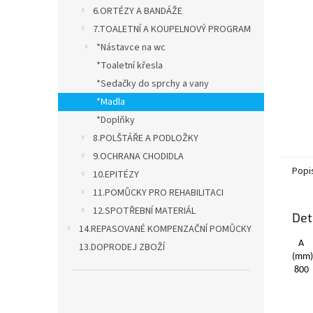
n
6.ORTÉZY A BANDÁŽE
e
7.TOALETNÍ A KOUPELNOVÝ PROGRAM
l
*Nástavce na wc
*Toaletní křesla
*Sedačky do sprchy a vany
*Madla
*Doplňky
8.POLŠTÁŘE A PODLOŽKY
9.OCHRANA CHODIDLA
Popi
10.EPITÉZY
11.POMŮCKY PRO REHABILITACI
12.SPOTŘEBNÍ MATERIÁL
Det
14.REPASOVANÉ KOMPENZAČNÍ POMŮCKY
A
13.DOPRODEJ ZBOŽÍ
(mm)
800