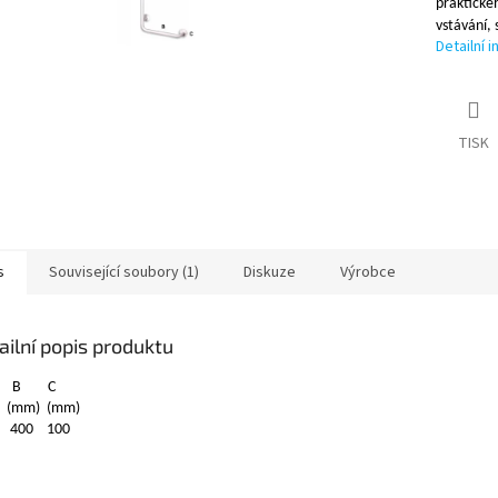
praktickéh
vstávání, 
Detailní 
TISK
s
Související soubory (1)
Diskuze
Výrobce
ailní popis produktu
B
C
(mm)
(mm)
400
100