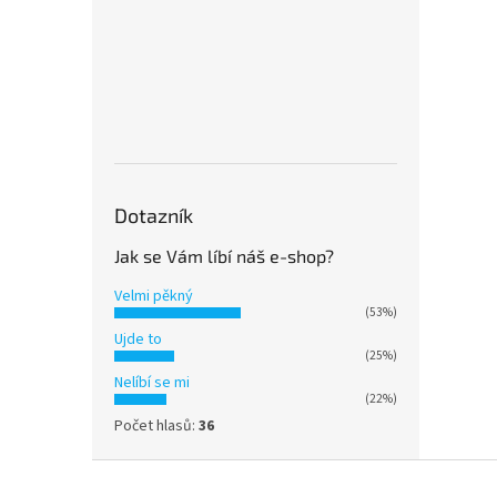
Dotazník
Jak se Vám líbí náš e-shop?
Velmi pěkný
(53%)
Ujde to
(25%)
Nelíbí se mi
(22%)
Počet hlasů:
36
Z
á