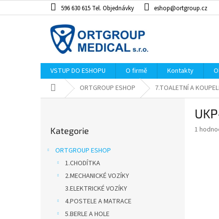
Přejít
596 630 615 Tel. Objednávky
eshop@ortgroup.cz
na
obsah
VSTUP DO ESHOPU
O firmě
Kontakty
O
Domů
ORTGROUP ESHOP
7.TOALETNÍ A KOUP
P
UKP
o
Přeskočit
s
Průměr
1 hodno
Kategorie
kategorie
t
hodnoce
r
produkt
ORTGROUP ESHOP
a
je
1.CHODÍTKA
5,0
n
z
2.MECHANICKÉ VOZÍKY
n
5
í
3.ELEKTRICKÉ VOZÍKY
hvězdiče
p
4.POSTELE A MATRACE
a
5.BERLE A HOLE