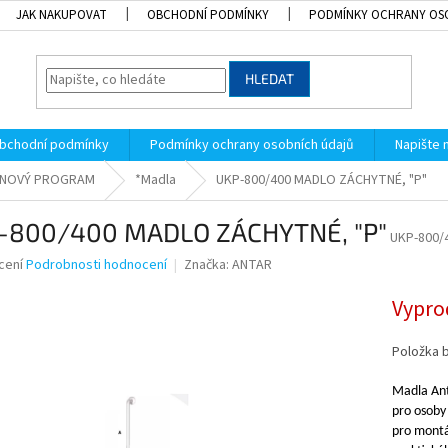
JAK NAKUPOVAT
OBCHODNÍ PODMÍNKY
PODMÍNKY OCHRANY OS
HLEDAT
bchodní podmínky
Podmínky ochrany osobních údajů
Napište
ELNOVÝ PROGRAM
*Madla
UKP-800/400 MADLO ZÁCHYTNÉ, "P"
-800/400 MADLO ZÁCHYTNÉ, "P"
UKP-800/
né
cení
Podrobnosti hodnocení
Značka:
ANTAR
ní
u
Vypro
Položka 
Madla Ant
k.
pro osoby
pro montá