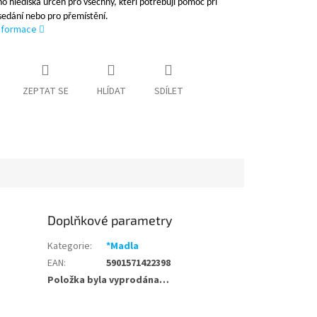
o hlediska určen pro všechny, kteří potřebují pomoc při
sedání nebo pro přemístění.
informace
ZEPTAT SE
HLÍDAT
SDÍLET
Doplňkové parametry
Kategorie
:
*Madla
EAN
:
5901571422398
Položka byla vyprodána…