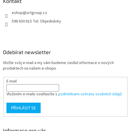
a
Kontakt
t
eshop
@
ortgroup.cz
í
596 630 615 Tel. Objednávky
Odebírat newsletter
Vložte svůj e-mail a my vám budeme zasílat informace o nových
produktech na našem e-shopu.
E-mail
Vložením e-mailu souhlasíte s
podmínkami ochrany osobních údajů
PŘIHLÁSIT SE
Informace pro vás