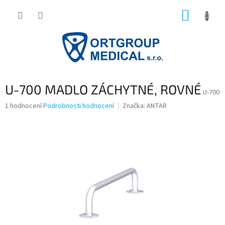
Přejít
NÁKUP
na
obsah
KOŠÍK
U-700 MADLO ZÁCHYTNÉ, ROVNÉ
U-700
Průměrné
1 hodnocení
Podrobnosti hodnocení
Značka:
ANTAR
hodnocení
produktu
je
5,0
z
5
hvězdiček.