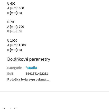
U-600
A [mm]: 600
B [mm]: 95
U-700
A [mm]: 700
B [mm]: 95
U-1000
A [mm]: 1000
B [mm]: 95
Doplňkové parametry
Kategorie
:
*Madla
EAN
:
5901571422251
Položka byla vyprodána…
Z
á
p