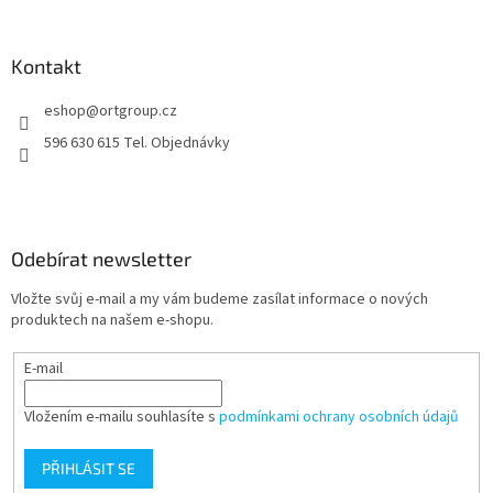
á
p
a
Kontakt
t
eshop
@
ortgroup.cz
í
596 630 615 Tel. Objednávky
Odebírat newsletter
Vložte svůj e-mail a my vám budeme zasílat informace o nových
produktech na našem e-shopu.
E-mail
Vložením e-mailu souhlasíte s
podmínkami ochrany osobních údajů
PŘIHLÁSIT SE