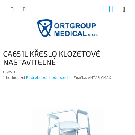
Přejít
NÁKUP
na
obsah
KOŠÍK
CA651L KŘESLO KLOZETOVÉ
NASTAVITELNÉ
CA651L
Průměrné
1 hodnocení
Podrobnosti hodnocení
Značka:
ANTAR CMAX
hodnocení
produktu
je
5,0
z
5
hvězdiček.