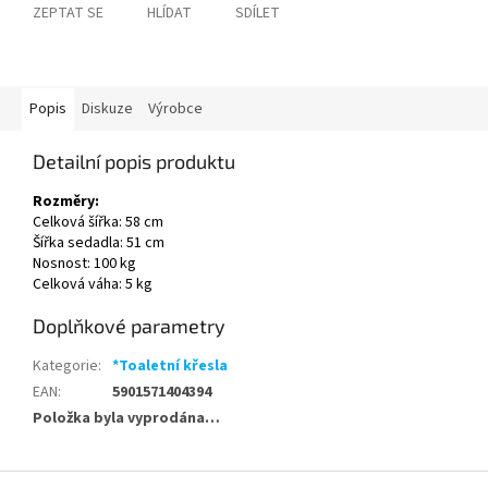
ZEPTAT SE
HLÍDAT
SDÍLET
Popis
Diskuze
Výrobce
Detailní popis produktu
Rozměry:
Celková šířka: 58 cm
Šířka sedadla: 51 cm
Nosnost: 100 kg
Celková váha: 5 kg
Doplňkové parametry
Kategorie
:
*Toaletní křesla
EAN
:
5901571404394
Položka byla vyprodána…
Z