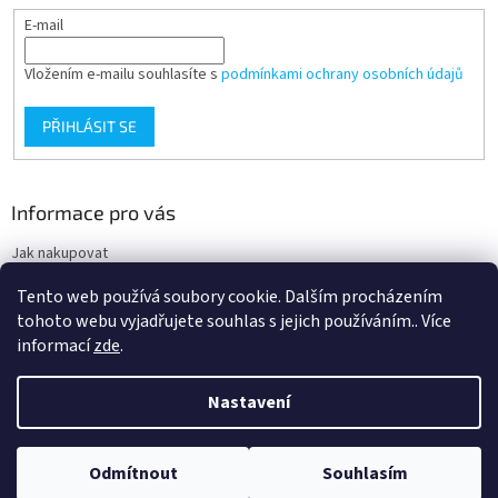
E-mail
Vložením e-mailu souhlasíte s
podmínkami ochrany osobních údajů
PŘIHLÁSIT SE
Informace pro vás
Jak nakupovat
Obchodní podmínky
Tento web používá soubory cookie. Dalším procházením
Podmínky ochrany osobních údajů
tohoto webu vyjadřujete souhlas s jejich používáním.. Více
informací
zde
.
Nastavení
Vytvořil Shoptet
Nacházíte se na velkoobchodním eshopu pro odbornou veřejnost. Pro
Odmítnout
Souhlasím
Copyright 2026
Ortgroup Medical
. Všechna práva vyhrazena.
ostatní nakupující je určen eshop www.zdravpom.cz