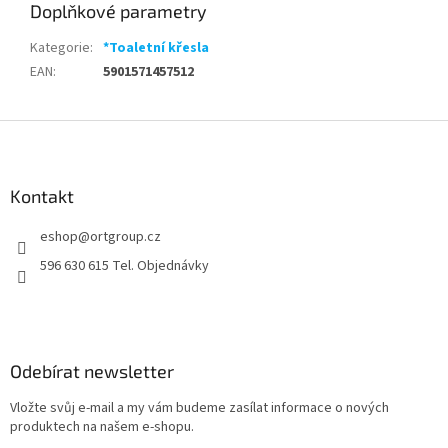
Doplňkové parametry
Kategorie
:
*Toaletní křesla
EAN
:
5901571457512
Z
á
p
a
Kontakt
t
eshop
@
ortgroup.cz
í
596 630 615 Tel. Objednávky
Odebírat newsletter
Vložte svůj e-mail a my vám budeme zasílat informace o nových
produktech na našem e-shopu.