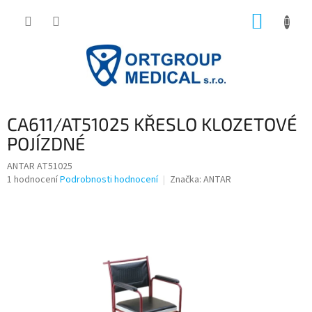
Přejít
NÁKUP
na
obsah
KOŠÍK
CA611/AT51025 KŘESLO KLOZETOVÉ
POJÍZDNÉ
ANTAR AT51025
Průměrné
1 hodnocení
Podrobnosti hodnocení
Značka:
ANTAR
hodnocení
produktu
je
5,0
z
5
hvězdiček.