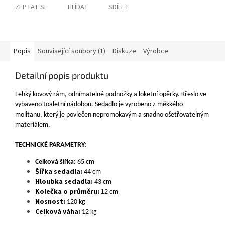
ZEPTAT SE
HLÍDAT
SDÍLET
Popis
Související soubory (1)
Diskuze
Výrobce
Detailní popis produktu
Lehký kovový rám, odnímatelné podnožky a loketní opěrky. Křeslo ve
vybaveno toaletní nádobou. Sedadlo je vyrobeno z měkkého
molitanu, který je povlečen nepromokavým a snadno ošetřovatelným
materiálem.
TECHNICKÉ PARAMETRY:
Celková šířka:
65 cm
Šířka sedadla:
44 cm
Hloubka sedadla:
43 cm
Kolečka o průměru:
1
2 cm
Nosnost:
120 kg
Celková váha:
12 kg