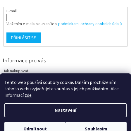
E-mail
Vložením e-mailu souhlasíte s
podmínkami ochrany osobních údajů
PŘIHLÁSIT SE
Informace pro vás
Jak nakupovat
Obchodní podmínky
Tento web používá soubory cookie. Dalším procházením
Podmínky ochrany osobních údajů
tohoto webu vyjadřujete souhlas s jejich používáním.. Více
informací
zde
.
Nastavení
Vytvořil Shoptet
Nacházíte se na velkoobchodním eshopu pro odbornou veřejnost. Pro
Odmítnout
Souhlasím
Copyright 2026
Ortgroup Medical
. Všechna práva vyhrazena.