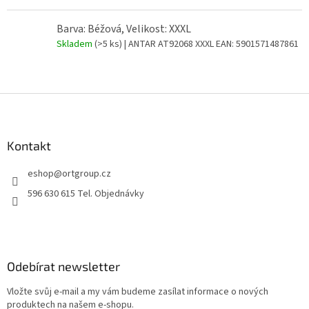
Barva: Béžová, Velikost: XXXL
Skladem
(>5 ks)
| ANTAR AT92068 XXXL
EAN:
5901571487861
Z
á
p
a
Kontakt
t
eshop
@
ortgroup.cz
í
596 630 615 Tel. Objednávky
Odebírat newsletter
Vložte svůj e-mail a my vám budeme zasílat informace o nových
produktech na našem e-shopu.