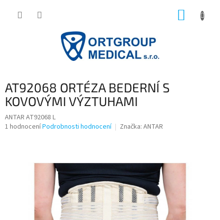
Přejít
NÁKUP
na
obsah
KOŠÍK
AT92068 ORTÉZA BEDERNÍ S
KOVOVÝMI VÝZTUHAMI
ANTAR AT92068 L
Průměrné
1 hodnocení
Podrobnosti hodnocení
Značka:
ANTAR
hodnocení
produktu
je
5,0
z
5
hvězdiček.