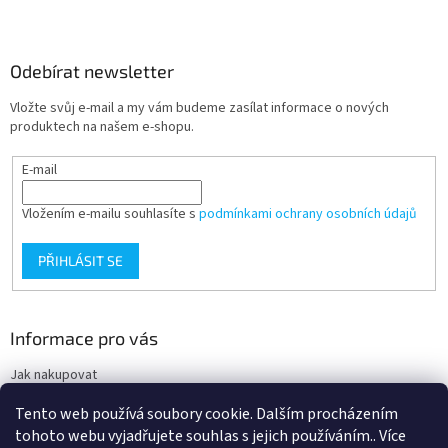
y
v
ý
Odebírat newsletter
p
i
Vložte svůj e-mail a my vám budeme zasílat informace o nových
s
produktech na našem e-shopu.
u
E-mail
Vložením e-mailu souhlasíte s
podmínkami ochrany osobních údajů
PŘIHLÁSIT SE
Informace pro vás
Jak nakupovat
Obchodní podmínky
Tento web používá soubory cookie. Dalším procházením
Podmínky ochrany osobních údajů
tohoto webu vyjadřujete souhlas s jejich používáním.. Více