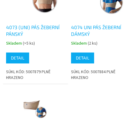
s
k
p
t
r
ů
o
d
4073 (UNI) PÁS ŽEBERNÍ
4074 UNI PÁS ŽEBERNÍ
u
PÁNSKÝ
DÁMSKÝ
k
Skladem
(>5 ks)
Skladem
(2 ks)
Průměrné
Průměrné
t
hodnocení
hodnocení
ů
produktu
produktu
DETAIL
DETAIL
je
je
5,0
5,0
SÚKL KÓD: 5007879 PLNĚ
SÚKL KÓD: 5007884 PLNĚ
z
z
HRAZENO
HRAZENO
5
5
hvězdiček.
hvězdiček.