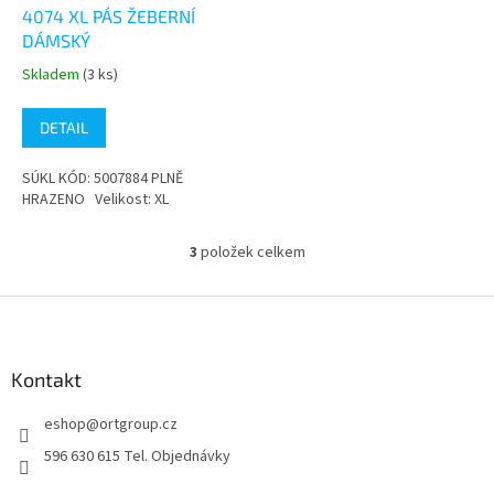
4074 XL PÁS ŽEBERNÍ
DÁMSKÝ
Skladem
(3 ks)
Průměrné
hodnocení
produktu
DETAIL
je
5,0
SÚKL KÓD: 5007884 PLNĚ
z
HRAZENO Velikost: XL
5
hvězdiček.
3
položek celkem
O
v
l
Z
á
á
d
p
a
a
Kontakt
c
t
í
eshop
@
ortgroup.cz
í
p
r
596 630 615 Tel. Objednávky
v
k