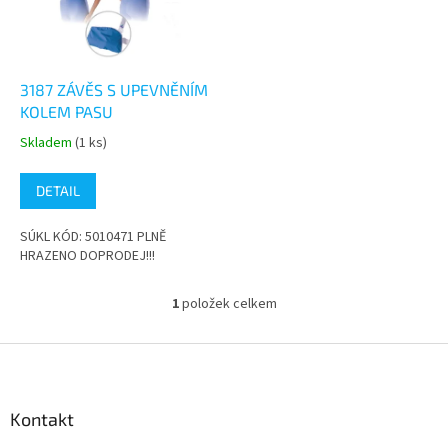
s
k
p
t
r
ů
o
d
3187 ZÁVĚS S UPEVNĚNÍM
u
KOLEM PASU
k
Skladem
(1 ks)
Průměrné
t
hodnocení
ů
produktu
DETAIL
je
5,0
SÚKL KÓD: 5010471 PLNĚ
z
HRAZENO DOPRODEJ!!!
5
hvězdiček.
1
položek celkem
O
v
l
Z
á
á
d
p
a
a
Kontakt
c
t
í