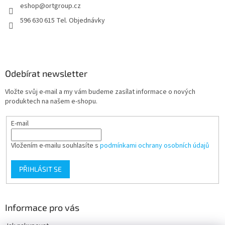
eshop
@
ortgroup.cz
í
p
r
596 630 615 Tel. Objednávky
v
k
y
v
ý
Odebírat newsletter
p
i
Vložte svůj e-mail a my vám budeme zasílat informace o nových
s
produktech na našem e-shopu.
u
E-mail
Vložením e-mailu souhlasíte s
podmínkami ochrany osobních údajů
PŘIHLÁSIT SE
Informace pro vás