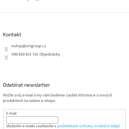
Z
á
p
a
Kontakt
t
eshop
@
ortgroup.cz
í
596 630 615 Tel. Objednávky
Odebírat newsletter
Vložte svůj e-mail a my vám budeme zasílat informace o nových
produktech na našem e-shopu.
E-mail
Vložením e-mailu souhlasíte s
podmínkami ochrany osobních údajů