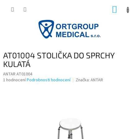
Přejít
NÁKUP
na
obsah
KOŠÍK
AT01004 STOLIČKA DO SPRCHY
KULATÁ
ANTAR AT01004
Průměrné
1 hodnocení
Podrobnosti hodnocení
Značka:
ANTAR
hodnocení
produktu
je
5,0
z
5
hvězdiček.