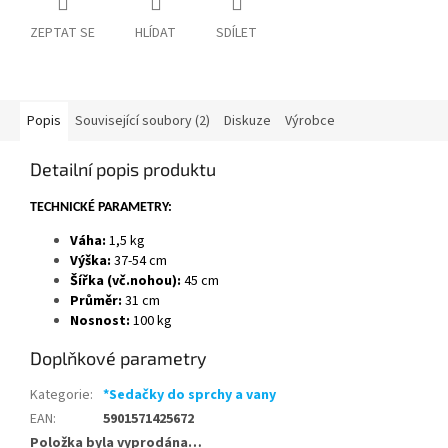
ZEPTAT SE
HLÍDAT
SDÍLET
Popis
Související soubory (2)
Diskuze
Výrobce
Detailní popis produktu
TECHNICKÉ PARAMETRY:
Váha:
1,5 kg
Výška:
37-54 cm
Šířka (vč.nohou):
45 cm
Průměr:
31 cm
Nosnost:
100 kg
Doplňkové parametry
Kategorie
:
*Sedačky do sprchy a vany
EAN
:
5901571425672
Položka byla vyprodána…