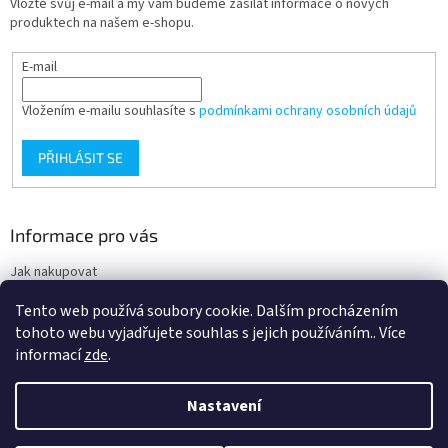
Vložte svůj e-mail a my vám budeme zasílat informace o nových
produktech na našem e-shopu.
E-mail
Vložením e-mailu souhlasíte s
podmínkami ochrany osobních údajů
PŘIHLÁSIT SE
Informace pro vás
Jak nakupovat
Obchodní podmínky
Tento web používá soubory cookie. Dalším procházením
Podmínky ochrany osobních údajů
tohoto webu vyjadřujete souhlas s jejich používáním.. Více
informací
zde
.
Nastavení
Vytvořil Shoptet