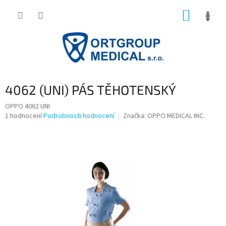
Přejít
NÁKUP
na
obsah
KOŠÍK
4062 (UNI) PÁS TĚHOTENSKÝ
OPPO 4062 UNI
Průměrné
1 hodnocení
Podrobnosti hodnocení
Značka:
OPPO MEDICAL INC.
hodnocení
produktu
je
5,0
z
5
hvězdiček.