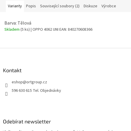
Varianty
Popis
Související soubory (2)
Diskuze
Výrobce
Barva: Tělová
Skladem
(5 ks)
| OPPO 4062 UNI
EAN:
840270608366
Z
á
p
a
Kontakt
t
eshop
@
ortgroup.cz
í
596 630 615 Tel. Objednávky
Odebírat newsletter