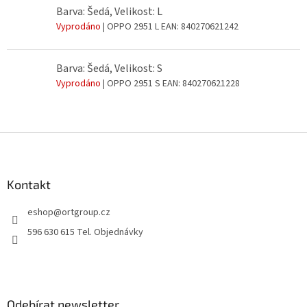
Barva: Šedá, Velikost: L
Vyprodáno
| OPPO 2951 L
EAN:
840270621242
Barva: Šedá, Velikost: S
Vyprodáno
| OPPO 2951 S
EAN:
840270621228
Z
á
p
a
Kontakt
t
eshop
@
ortgroup.cz
í
596 630 615 Tel. Objednávky
Odebírat newsletter