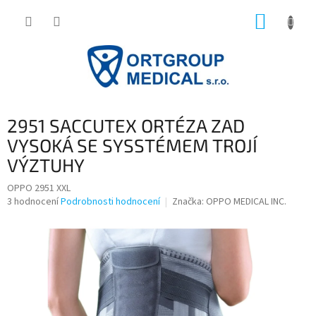
Přejít
NÁKUP
na
obsah
KOŠÍK
2951 SACCUTEX ORTÉZA ZAD
VYSOKÁ SE SYSSTÉMEM TROJÍ
VÝZTUHY
OPPO 2951 XXL
Průměrné
3 hodnocení
Podrobnosti hodnocení
Značka:
OPPO MEDICAL INC.
hodnocení
produktu
je
3,3
z
5
hvězdiček.