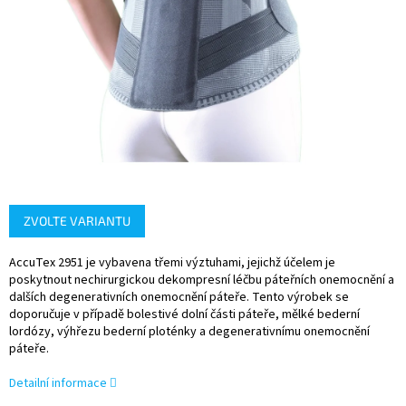
ZVOLTE VARIANTU
AccuTex 2951 je vybavena třemi výztuhami, jejichž účelem je
poskytnout nechirurgickou dekompresní léčbu páteřních onemocnění a
dalších degenerativních onemocnění páteře. Tento výrobek se
doporučuje v případě bolestivé dolní části páteře, mělké bederní
lordózy, výhřezu bederní ploténky a degenerativnímu onemocnění
páteře.
Detailní informace