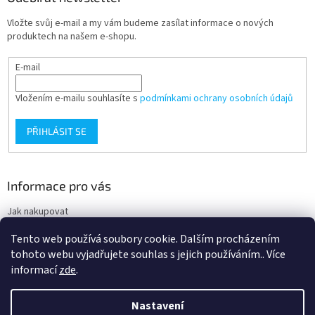
Vložte svůj e-mail a my vám budeme zasílat informace o nových
produktech na našem e-shopu.
E-mail
Vložením e-mailu souhlasíte s
podmínkami ochrany osobních údajů
PŘIHLÁSIT SE
Informace pro vás
Jak nakupovat
Obchodní podmínky
Tento web používá soubory cookie. Dalším procházením
Podmínky ochrany osobních údajů
tohoto webu vyjadřujete souhlas s jejich používáním.. Více
informací
zde
.
Nastavení
Vytvořil Shoptet