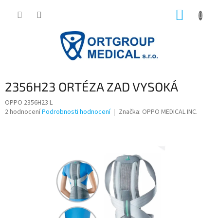
Přejít
NÁKUP
na
obsah
KOŠÍK
2356H23 ORTÉZA ZAD VYSOKÁ
OPPO 2356H23 L
Průměrné
2 hodnocení
Podrobnosti hodnocení
Značka:
OPPO MEDICAL INC.
hodnocení
produktu
je
4,5
z
5
hvězdiček.