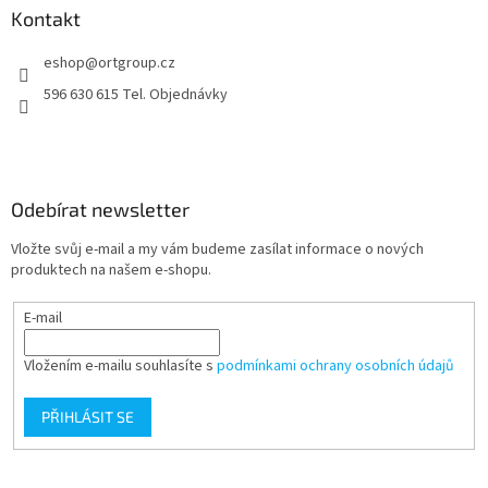
a
Kontakt
t
eshop
@
ortgroup.cz
í
596 630 615 Tel. Objednávky
Odebírat newsletter
Vložte svůj e-mail a my vám budeme zasílat informace o nových
produktech na našem e-shopu.
E-mail
Vložením e-mailu souhlasíte s
podmínkami ochrany osobních údajů
PŘIHLÁSIT SE