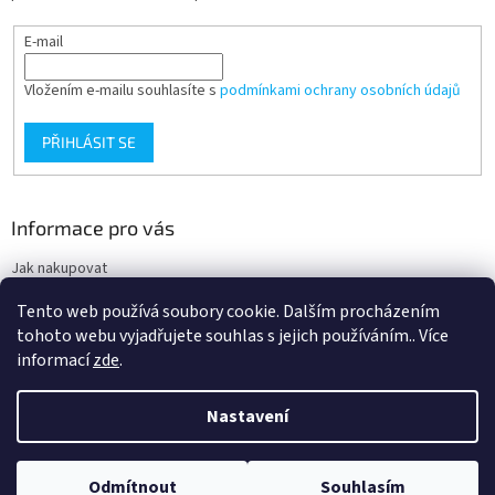
E-mail
Vložením e-mailu souhlasíte s
podmínkami ochrany osobních údajů
PŘIHLÁSIT SE
Informace pro vás
Jak nakupovat
Obchodní podmínky
Tento web používá soubory cookie. Dalším procházením
Podmínky ochrany osobních údajů
tohoto webu vyjadřujete souhlas s jejich používáním.. Více
informací
zde
.
Nastavení
Vytvořil Shoptet
Nacházíte se na velkoobchodním eshopu pro odbornou veřejnost. Pro
Odmítnout
Souhlasím
Copyright 2026
Ortgroup Medical
. Všechna práva vyhrazena.