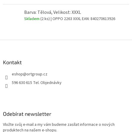
Barva: Tělová, Velikost: XXXL
Skladem
(2 ks)
| OPPO 2263 XXXL
EAN:
840270613926
Z
á
p
a
Kontakt
t
eshop
@
ortgroup.cz
í
596 630 615 Tel. Objednávky
Odebírat newsletter
Vložte svůj e-mail a my vám budeme zasílat informace o nových
produktech na našem e-shopu.