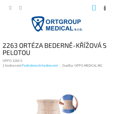
Přejít
NÁKUP
na
obsah
KOŠÍK
2263 ORTÉZA BEDERNĚ-KŘÍŽOVÁ S
PELOTOU
OPPO 2263 S
Průměrné
1 hodnocení
Podrobnosti hodnocení
Značka:
OPPO MEDICAL INC.
hodnocení
produktu
je
5,0
z
5
hvězdiček.