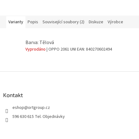
Varianty
Popis
Související soubory (2)
Diskuze
Výrobce
Barva: Tělová
Vyprodáno
| OPPO 2061 UNI
EAN:
840270602494
Z
á
p
a
Kontakt
t
eshop
@
ortgroup.cz
í
596 630 615 Tel. Objednávky