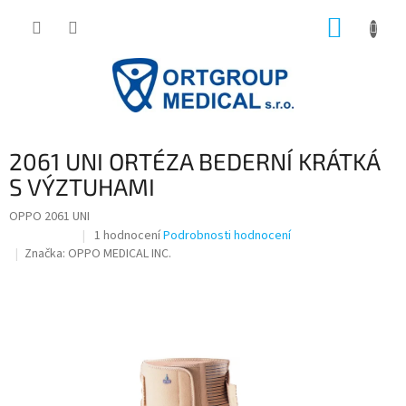
Přejít
NÁKUP
na
obsah
KOŠÍK
2061 UNI ORTÉZA BEDERNÍ KRÁTKÁ
S VÝZTUHAMI
OPPO 2061 UNI
Průměrné
1 hodnocení
Podrobnosti hodnocení
Doprodej
hodnocení
Značka:
OPPO MEDICAL INC.
produktu
je
5,0
z
5
hvězdiček.