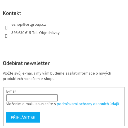
á
p
a
Kontakt
t
eshop
@
ortgroup.cz
í
596 630 615 Tel. Objednávky
Odebírat newsletter
Vložte svůj e-mail a my vám budeme zasílat informace o nových
produktech na našem e-shopu.
E-mail
Vložením e-mailu souhlasíte s
podmínkami ochrany osobních údajů
PŘIHLÁSIT SE