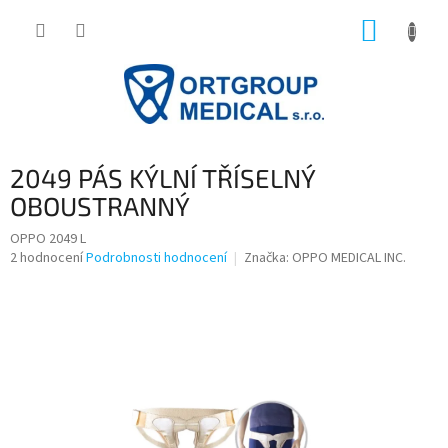
Přejít
NÁKUP
na
obsah
KOŠÍK
2049 PÁS KÝLNÍ TŘÍSELNÝ
OBOUSTRANNÝ
OPPO 2049 L
Průměrné
2 hodnocení
Podrobnosti hodnocení
Značka:
OPPO MEDICAL INC.
hodnocení
produktu
je
3,5
z
5
hvězdiček.