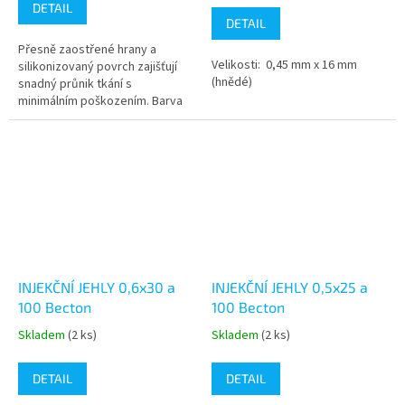
produktu
DETAIL
je
DETAIL
5,0
Přesně zaostřené hrany a
z
Velikosti: 0,45 mm x 16 mm
silikonizovaný povrch zajišťují
5
(hnědé)
snadný průnik tkání s
hvězdiček.
minimálním poškozením. Barva
béžová.Balení:100ks v krabici
INJEKČNÍ JEHLY 0,6x30 a
INJEKČNÍ JEHLY 0,5x25 a
100 Becton
100 Becton
Skladem
(2 ks)
Skladem
(2 ks)
Průměrné
Průměrné
hodnocení
hodnocení
produktu
produktu
DETAIL
DETAIL
je
je