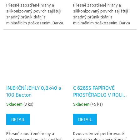
5,0
5,0
Přesně zaostřené hrany a
Přesně zaostřené hrany a
z
z
silikonizovaný povrch zajišťují
silikonizovaný povrch zajišťují
5
5
snadný průnik tkání s
snadný průnik tkání s
hvězdiček.
hvězdiček.
minimálním poškozením. Barva
minimálním poškozením. Barva
modrá.Balení:100ks v krabici
oranžová.Balení:100ks v krabici
INJEKČNÍ JEHLY 0,8x40 a
C 62655 PAPÍROVÉ
100 Becton
PROSTĚRADLO V ROLI
50cm x 50m
Skladem
(3 ks)
Skladem
(>5 ks)
Průměrné
Průměrné
hodnocení
hodnocení
produktu
produktu
DETAIL
DETAIL
je
je
5,0
5,0
Přesně zaostřené hrany a
Dvouvrstvové perforované
z
z
silikonizovaný povrch zajišťují
papírové role na vyšetřovací