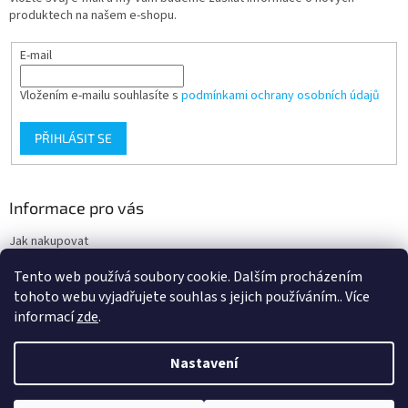
produktech na našem e-shopu.
E-mail
Vložením e-mailu souhlasíte s
podmínkami ochrany osobních údajů
PŘIHLÁSIT SE
Informace pro vás
Jak nakupovat
Obchodní podmínky
Tento web používá soubory cookie. Dalším procházením
Podmínky ochrany osobních údajů
tohoto webu vyjadřujete souhlas s jejich používáním.. Více
informací
zde
.
Nastavení
Vytvořil Shoptet