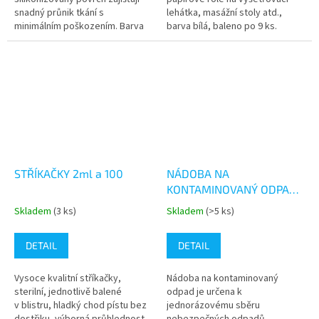
5
5
snadný průnik tkání s
lehátka, masážní stoly atd.,
hvězdiček.
hvězdiček.
minimálním poškozením. Barva
barva bílá, baleno po 9 ks.
zelená.Balení:100ks v krabici
Prodej po balení - 9 ks
STŘÍKAČKY 2ml a 100
NÁDOBA NA
KONTAMINOVANÝ ODPAD
20L
Skladem
(3 ks)
Skladem
(>5 ks)
Průměrné
Průměrné
hodnocení
hodnocení
produktu
produktu
DETAIL
DETAIL
je
je
5,0
5,0
Vysoce kvalitní stříkačky,
Nádoba na kontaminovaný
z
z
sterilní, jednotlivě balené
odpad je určena k
5
5
v blistru, hladký chod pístu bez
jednorázovému sběru
hvězdiček.
hvězdiček.