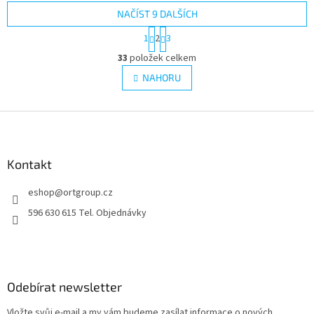
NAČÍST 9 DALŠÍCH
S
1
2
3
t
O
r
33
položek celkem
v
á
l
NAHORU
n
á
k
d
o
v
Z
a
á
c
á
n
í
p
í
p
a
Kontakt
r
t
v
eshop
@
ortgroup.cz
í
k
y
596 630 615 Tel. Objednávky
v
ý
p
i
s
Odebírat newsletter
u
Vložte svůj e-mail a my vám budeme zasílat informace o nových