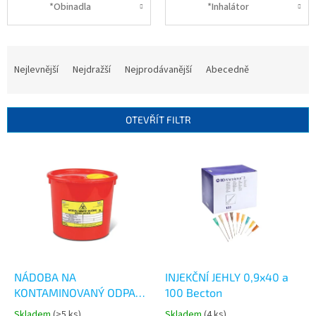
*Obinadla
*Inhalátor
Ř
a
Nejlevnější
Nejdražší
Nejprodávanější
Abecedně
z
e
n
OTEVŘÍT FILTR
í
p
V
r
ý
o
p
d
i
u
s
k
p
t
r
ů
o
d
NÁDOBA NA
INJEKČNÍ JEHLY 0,9x40 a
u
KONTAMINOVANÝ ODPAD
100 Becton
k
10L
Skladem
(>5 ks)
Skladem
(4 ks)