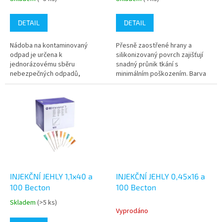
Průměrné
Průměrné
t
hodnocení
hodnocení
ů
produktu
produktu
DETAIL
DETAIL
je
je
5,0
5,0
Nádoba na kontaminovaný
Přesně zaostřené hrany a
z
z
odpad je určena k
silikonizovaný povrch zajišťují
5
5
jednorázovému sběru
snadný průnik tkání s
hvězdiček.
hvězdiček.
nebezpečných odpadů,
minimálním poškozením. Barva
zejména injekčních stříkaček,
žlutá.Balení:100ks v krabici
jednorázových jehel, skalpelů,
ampulí, rukavic, katetrů apod....
INJEKČNÍ JEHLY 1,1x40 a
INJEKČNÍ JEHLY 0,45x16 a
100 Becton
100 Becton
Skladem
(>5 ks)
Průměrné
Vyprodáno
hodnocení