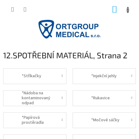
Přejít
NÁKUP
na
obsah
KOŠÍK
12.SPOTŘEBNÍ MATERIÁL
, Strana 2
*Stříkačky
*Injekční jehly
*Nádoba na
kontaminovaný
*Rukavice
odpad
*Papírová
*Močové sáčky
prostěradla