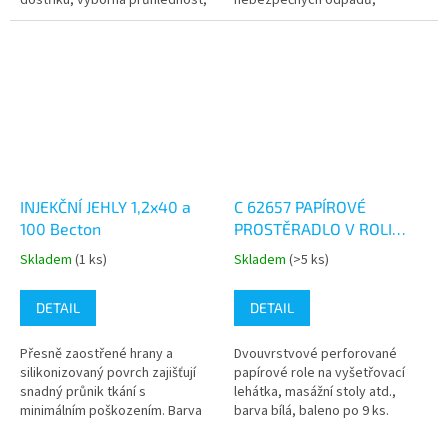
dostřiku, výborná průhlednost,
nebezpečných odpadů,
kontrastní kalibrace válce
zejména injekčních stříkaček,
jednorázových jehel, skalpelů,
ampulí, rukavic, katetrů apod....
INJEKČNÍ JEHLY 1,2x40 a
C 62657 PAPÍROVÉ
100 Becton
PROSTĚRADLO V ROLI
59cm x 50m
Skladem
(1 ks)
Skladem
(>5 ks)
Průměrné
Průměrné
hodnocení
hodnocení
produktu
produktu
DETAIL
DETAIL
je
je
5,0
5,0
Přesně zaostřené hrany a
Dvouvrstvové perforované
z
z
silikonizovaný povrch zajišťují
papírové role na vyšetřovací
5
5
snadný průnik tkání s
lehátka, masážní stoly atd.,
hvězdiček.
hvězdiček.
minimálním poškozením. Barva
barva bílá, baleno po 9 ks.
růžová.Balení:100ks v krabici
Prodej po balení - 9 ks