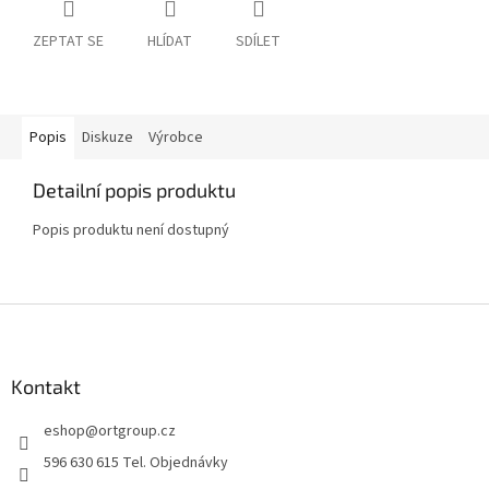
ZEPTAT SE
HLÍDAT
SDÍLET
Popis
Diskuze
Výrobce
Detailní popis produktu
Popis produktu není dostupný
Z
á
p
a
Kontakt
t
eshop
@
ortgroup.cz
í
596 630 615 Tel. Objednávky