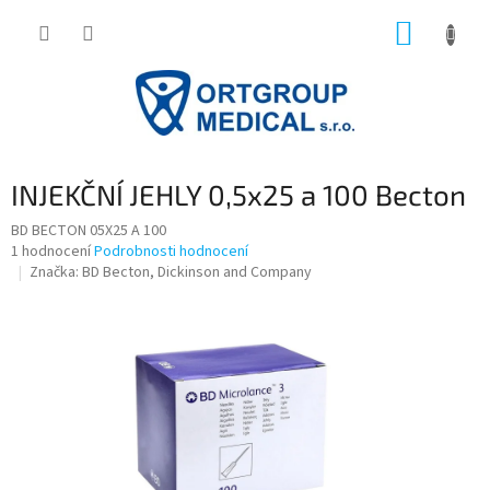
Přejít
NÁKUP
na
obsah
KOŠÍK
INJEKČNÍ JEHLY 0,5x25 a 100 Becton
BD BECTON 05X25 A 100
Průměrné
1 hodnocení
Podrobnosti hodnocení
hodnocení
Značka:
BD Becton, Dickinson and Company
produktu
je
5,0
z
5
hvězdiček.