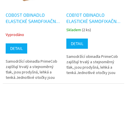
COB05T OBINADLO
COB10T OBINADLO
ELASTICKÉ SAMOFIXAČNÍ -
ELASTICKÉ SAMOFIXAČNÍ -
KS
BALENÍ
Skladem
(2 ks)
Průměrné
Vyprodáno
hodnocení
produktu
DETAIL
je
DETAIL
5,0
Samodržící obinadla PrimeCob
z
Samodržící obinadla PrimeCob
zajišťují trvalý a stejnoměrný
5
zajišťují trvalý a stejnoměrný
tlak, jsou prodyšná, lehká a
hvězdiček.
tlak, jsou prodyšná, lehká a
tenká.Jednotlivé otočky jsou
tenká.Jednotlivé otočky jsou
fixovány na principu suchého
fixovány na principu suchého
zipu, což umožňuje snadné...
zipu, což umožňuje snadné...