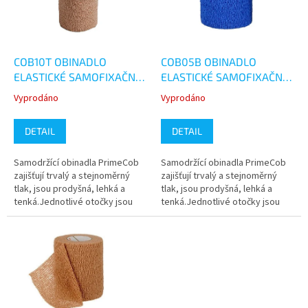
s
k
p
t
r
ů
o
d
COB10T OBINADLO
COB05B OBINADLO
u
ELASTICKÉ SAMOFIXAČNÍ -
ELASTICKÉ SAMOFIXAČNÍ -
k
KS
KS
Vyprodáno
Vyprodáno
Průměrné
Průměrné
t
hodnocení
hodnocení
ů
produktu
produktu
DETAIL
DETAIL
je
je
5,0
5,0
Samodržící obinadla PrimeCob
Samodržící obinadla PrimeCob
z
z
zajišťují trvalý a stejnoměrný
zajišťují trvalý a stejnoměrný
5
5
tlak, jsou prodyšná, lehká a
tlak, jsou prodyšná, lehká a
hvězdiček.
hvězdiček.
tenká.Jednotlivé otočky jsou
tenká.Jednotlivé otočky jsou
fixovány na principu suchého
fixovány na principu suchého
zipu, což umožňuje snadné...
zipu, což umožňuje snadné...