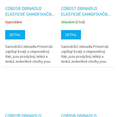
COB05B OBINADLO
COB05T OBINADLO
ELASTICKÉ SAMOFIXAČNÍ -
ELASTICKÉ SAMOFIXAČNÍ -
BALENÍ
BALENÍ
Vyprodáno
Skladem
(5 bal)
Průměrné
Průměrné
hodnocení
hodnocení
produktu
produktu
DETAIL
DETAIL
je
je
5,0
5,0
Samodržící obinadla PrimeCob
Samodržící obinadla PrimeCob
z
z
zajišťují trvalý a stejnoměrný
zajišťují trvalý a stejnoměrný
5
5
tlak, jsou prodyšná, lehká a
tlak, jsou prodyšná, lehká a
hvězdiček.
hvězdiček.
tenká.Jednotlivé otočky jsou
tenká.Jednotlivé otočky jsou
fixovány na principu suchého
fixovány na principu suchého
zipu, což umožňuje snadné...
zipu, což umožňuje snadné...
COB07B OBINADLO
COB10B OBINADLO