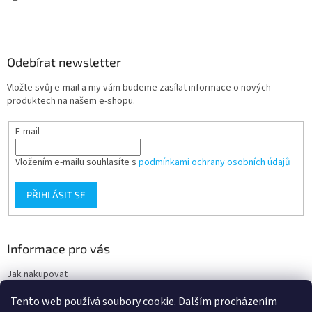
k
y
v
ý
Odebírat newsletter
p
i
Vložte svůj e-mail a my vám budeme zasílat informace o nových
s
produktech na našem e-shopu.
u
E-mail
Vložením e-mailu souhlasíte s
podmínkami ochrany osobních údajů
PŘIHLÁSIT SE
Informace pro vás
Jak nakupovat
Obchodní podmínky
Tento web používá soubory cookie. Dalším procházením
Podmínky ochrany osobních údajů