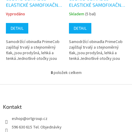
ELASTICKÉ SAMOFIXAČNÍ -
ELASTICKÉ SAMOFIXAČNÍ -
BALENÍ
BALENÍ
Vyprodáno
Skladem
(5 bal)
Průměrné
Průměrné
hodnocení
hodnocení
produktu
produktu
DETAIL
DETAIL
je
je
5,0
5,0
Samodržící obinadla PrimeCob
Samodržící obinadla PrimeCob
z
z
zajišťují trvalý a stejnoměrný
zajišťují trvalý a stejnoměrný
5
5
tlak, jsou prodyšná, lehká a
tlak, jsou prodyšná, lehká a
hvězdiček.
hvězdiček.
tenká.Jednotlivé otočky jsou
tenká.Jednotlivé otočky jsou
fixovány na principu suchého
fixovány na principu suchého
zipu, což umožňuje snadné...
zipu, což umožňuje snadné...
8
položek celkem
O
v
l
Z
á
á
d
p
a
a
Kontakt
c
t
í
eshop
@
ortgroup.cz
í
p
r
596 630 615 Tel. Objednávky
v