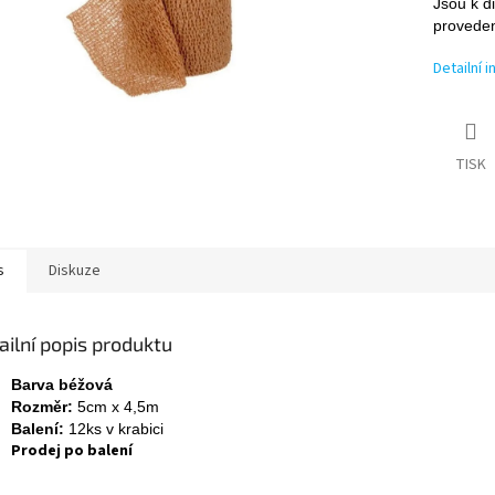
Jsou k d
proveden
Detailní 
TISK
s
Diskuze
ailní popis produktu
Barva béžová
Rozměr:
5cm x 4,5m
Balení:
12ks v krabici
Prodej po balení