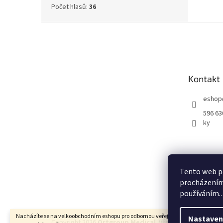
Počet hlasů:
36
Z
á
p
a
t
Kontakt
í
eshop
596 63
ky
Tento web po
procházením 
používáním..
Nacházíte se na velkoobchodním eshopu pro odbornou veřejnost. Pro ostatní
Nastaven
Copyright 2026
Ortgroup Medical
. Všechna práva vyhra