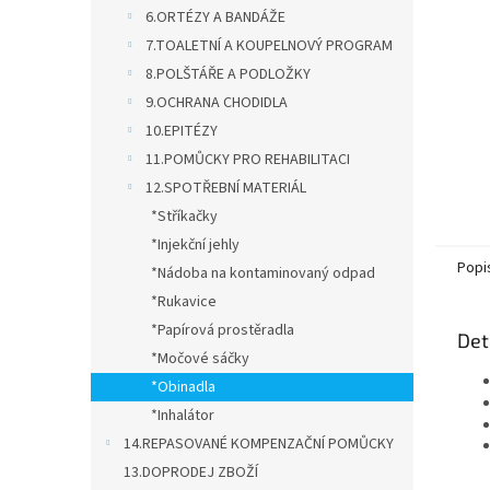
n
6.ORTÉZY A BANDÁŽE
e
7.TOALETNÍ A KOUPELNOVÝ PROGRAM
l
8.POLŠTÁŘE A PODLOŽKY
9.OCHRANA CHODIDLA
10.EPITÉZY
11.POMŮCKY PRO REHABILITACI
12.SPOTŘEBNÍ MATERIÁL
*Stříkačky
*Injekční jehly
Popi
*Nádoba na kontaminovaný odpad
*Rukavice
*Papírová prostěradla
Det
*Močové sáčky
*Obinadla
*Inhalátor
14.REPASOVANÉ KOMPENZAČNÍ POMŮCKY
13.DOPRODEJ ZBOŽÍ