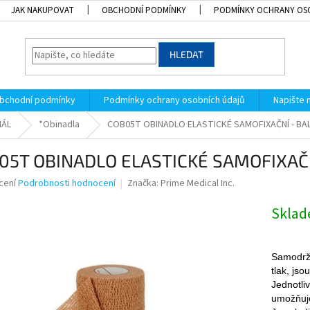
JAK NAKUPOVAT
OBCHODNÍ PODMÍNKY
PODMÍNKY OCHRANY OS
HLEDAT
bchodní podmínky
Podmínky ochrany osobních údajů
Napište
IÁL
*Obinadla
COB05T OBINADLO ELASTICKÉ SAMOFIXAČNÍ - BAL
05T OBINADLO ELASTICKÉ SAMOFIXAČN
né
cení
Podrobnosti hodnocení
Značka:
Prime Medical Inc.
ní
u
Skla
Samodrží
tlak, jso
k.
Jednotli
umožňuje