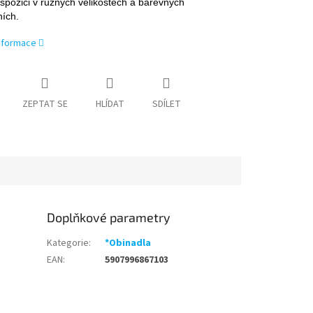
ispozici v různých velikostech a barevných
ích.
informace
ZEPTAT SE
HLÍDAT
SDÍLET
Doplňkové parametry
Kategorie
:
*Obinadla
EAN
:
5907996867103