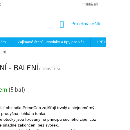
OBNÍCH ÚDAJŮ
Přihlášení
NÁKUPNÍ
Prázdný košík
KOŠÍK
 nám
Zajímavé čtení – Novinky a tipy pro vás
ZPĚTNÝ ODBĚR VYS
ENÍ
Í - BALENÍ
COB05T BAL
dem
(5 bal)
cí obinadla PrimeCob zajišťují trvalý a stejnoměrný
u prodyšná, lehká a tenká.
vé otočky jsou fixovány na principu suchého zipu, což
 snadné zakončení bez svorek.