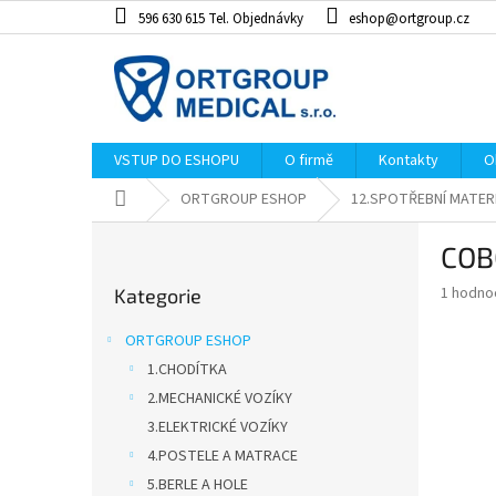
Přejít
596 630 615 Tel. Objednávky
eshop@ortgroup.cz
na
obsah
VSTUP DO ESHOPU
O firmě
Kontakty
O
Domů
ORTGROUP ESHOP
12.SPOTŘEBNÍ MATER
P
COB
o
Přeskočit
s
Průměr
1 hodno
Kategorie
kategorie
t
hodnoce
r
produkt
ORTGROUP ESHOP
a
je
1.CHODÍTKA
5,0
n
z
2.MECHANICKÉ VOZÍKY
n
5
í
3.ELEKTRICKÉ VOZÍKY
hvězdiče
p
4.POSTELE A MATRACE
a
5.BERLE A HOLE