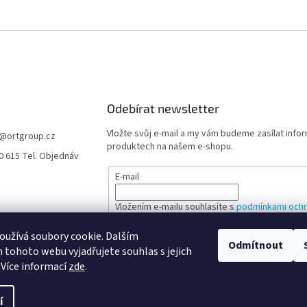
Odebírat newsletter
Vložte svůj e-mail a my vám budeme zasílat info
@
ortgroup.cz
produktech na našem e-shopu.
0 615 Tel. Objednáv
E-mail
Vložením e-mailu souhlasíte s
podmínkami ochr
údajů
užívá soubory cookie. Dalším
Odmítnout
tohoto webu vyjadřujete souhlas s jejich
PŘIHLÁSIT SE
 Více informací
zde
.
í
zena.