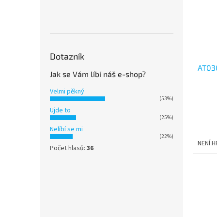
Dotazník
AT03
Jak se Vám líbí náš e-shop?
Velmi pěkný
Průmě
(53%)
hodno
Ujde to
produ
(25%)
je
Nelíbí se mi
5,0
(22%)
NENÍ 
z
Počet hlasů:
36
5
hvězdi