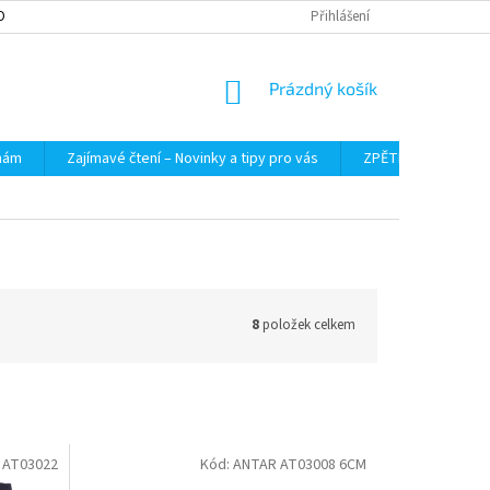
OBNÍCH ÚDAJŮ
Přihlášení
NÁKUPNÍ
Prázdný košík
KOŠÍK
 nám
Zajímavé čtení – Novinky a tipy pro vás
ZPĚTNÝ ODBĚR VYS
8
položek celkem
 AT03022
Kód:
ANTAR AT03008 6CM