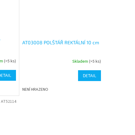
Í
AT03008 POLŠTÁŘ REKTÁLNÍ 10 cm
em
(>5 ks)
Skladem
(>5 ks)
Průměrné
hodnocení
produktu
DETAIL
DETAIL
je
5,0
NENÍ HRAZENO
z
5
 AT52114
hvězdiček.