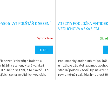
4506-WT POLŠTÁŘ K SEZENÍ
AT52114 PODLOŽKA ANTIDEK
VZDUCHOVÁ 45X45 CM
Vyprodáno
Skla
rné
Průměrné
cení
hodnocení
ktu
produktu
DETAIL
je
5,0
ř k sezení zabraňuje bolesti a
Pneumatický antidekubitní polštář
z
í hýždí a stehen, které vznikají
umožňuje uživateli zaujmout poho
5
dlouhého sezení, a to hlavně u lidí
stabilní polohu vsedě. Byl navržen 
ček.
hvězdiček.
jících se na invalidních vozících.
rovnoměrně rozkládal hmotnost tě
pacienta a aby se...
O
v
l
á
d