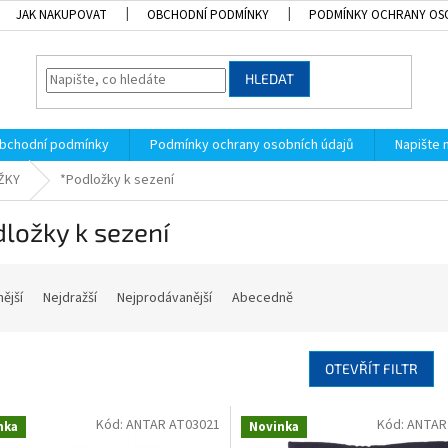
JAK NAKUPOVAT
OBCHODNÍ PODMÍNKY
PODMÍNKY OCHRANY OS
HLEDAT
bchodní podmínky
Podmínky ochrany osobních údajů
Napište
ŽKY
*Podložky k sezení
ložky k sezení
nější
Nejdražší
Nejprodávanější
Abecedně
OTEVŘÍT FILTR
Kód:
ANTAR AT03021
Kód:
ANTAR
nka
Novinka