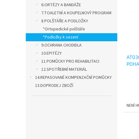
o
n
p
6.ORTÉZY A BANDÁŽE
d
e
i
7.TOALETNÍ A KOUPELNOVÝ PROGRAM
u
l
s
k
8.POLŠTÁŘE A PODLOŽKY
p
t
*Ortopedické polštáře
r
ů
o
*Podložky k sezení
d
9.OCHRANA CHODIDLA
u
10.EPITÉZY
AT03
k
11.POMŮCKY PRO REHABILITACI
POHA
t
12.SPOTŘEBNÍ MATERIÁL
CM
ů
Průmě
14.REPASOVANÉ KOMPENZAČNÍ POMŮCKY
hodno
13.DOPRODEJ ZBOŽÍ
produ
je
5,0
NENÍ 
z
5
hvězdi