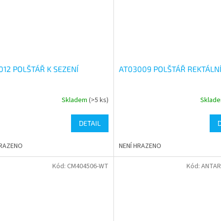
012 POLŠTÁŘ K SEZENÍ
AT03009 POLŠTÁŘ REKTÁLN
Skladem
(>5 ks)
Sklad
rné
Průměrné
cení
hodnocení
ktu
produktu
DETAIL
je
3,7
HRAZENO
NENÍ HRAZENO
z
5
Kód:
CM404506-WT
Kód:
ANTAR
ček.
hvězdiček.