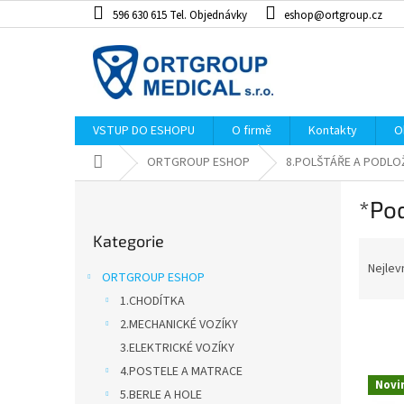
Přejít
596 630 615 Tel. Objednávky
eshop@ortgroup.cz
na
obsah
VSTUP DO ESHOPU
O firmě
Kontakty
O
Domů
ORTGROUP ESHOP
8.POLŠTÁŘE A PODLO
P
*Pod
o
Přeskočit
s
Kategorie
kategorie
Ř
t
a
r
Nejlev
ORTGROUP ESHOP
z
a
1.CHODÍTKA
e
n
n
2.MECHANICKÉ VOZÍKY
n
í
í
3.ELEKTRICKÉ VOZÍKY
p
p
4.POSTELE A MATRACE
V
r
Novi
a
ý
5.BERLE A HOLE