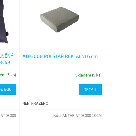
PLNĚNÝ
AT03008 POLŠTÁŘ REKTÁLNÍ 6 cm
3x43
dem
(5 ks)
Skladem
(5 ks)
Průměrné
hodnocení
produktu
DETAIL
DETAIL
je
5,0
NENÍ HRAZENO
z
5
 AT03009
Kód:
ANTAR AT03008 10CM
hvězdiček.