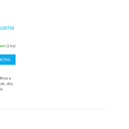
UBITNÍ
dem
(1 ks)
DETAIL
dlnou a
tak, aby
la