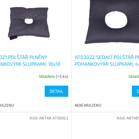
021 POLŠTÁŘ PLNĚNÝ
AT03022 SEDACÍ POLŠTÁŘ 
NKOVÝMI SLUPKAMI, 18x18
POHANKOVÝMI SLUPKAMI, 4
CM
Skladem
(>5 ks)
Skla
rné
Průměrné
cení
hodnocení
ktu
produktu
DETAIL
je
4,5
HRAZENO
NENÍ HRAZENO
z
5
Kód:
ANTAR AT03012
Kód:
ANTAR
ček.
hvězdiček.