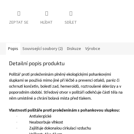
ZEPTAT SE
HLÍDAT
SDÍLET
Popis
Související soubory (2)
Diskuze
Výrobce
Detailní popis produktu
Polštář proti proleženinám plněný ekologickými pohankovými
slupkami se používá mimo jiné při léčbě a prevenci otlaků, paréz či
ochrnutí končetin, bolestí zad, hemeroidů, roztroušené sklerózy a v
poporodním období. Středový otvor v polštáři odlehčuje části těla na
něm umístěné a chrání bolavá místa před tlakem.
Vlastnosti polštáře proti proleženinám s pohankovou slupkou:
·
A
ntialergické
·
N
eabsorbuje vlhkost
·
Z
ajišťuje dokonalou cirkulaci vzduchu