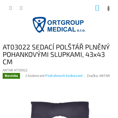
Přejít
NÁKUP
na
obsah
KOŠÍK
AT03022 SEDACÍ POLŠTÁŘ PLNĚNÝ
POHANKOVÝMI SLUPKAMI, 43x43
CM
ANTAR AT03022
Průměrné
2 hodnocení
Podrobnosti hodnocení
Značka:
ANTAR
Novinka
hodnocení
produktu
je
4,5
z
5
hvězdiček.