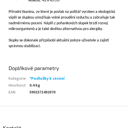
·
V
elikost: 43 x 43 cm
Přírodní tkanina, ze které je povlak na polštář vyroben a ekologická
výplň se slupkou umožňuje volné proudění vzduchu a zabraňuje tak
nadměrnému pocení. Náplň z pohankových slupek brzdí rozvoj
mikroorganismů a je také skvělou alternativou pro alergiky.
Slupky se dokonale přizpůsobí aktuální poloze uživatele a zajistí
správnou stabilizaci.
Doplňkové parametry
Kategorie
:
*Podložky k sezení
Hmotnost
:
0.4 kg
EAN
:
5901571492070
Z
á
p
a
Kontakt