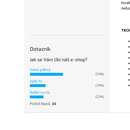
Inva
nebo
TEC
Dotazník
Jak se Vám líbí náš e-shop?
Velmi pěkný
(53%)
Ujde to
(25%)
Nelíbí se mi
(22%)
Počet hlasů:
36
Z
á
p