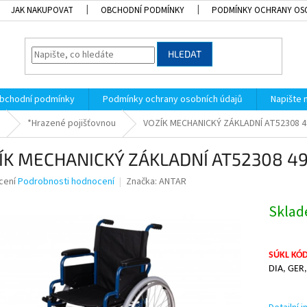
JAK NAKUPOVAT
OBCHODNÍ PODMÍNKY
PODMÍNKY OCHRANY OS
HLEDAT
bchodní podmínky
Podmínky ochrany osobních údajů
Napište
*Hrazené pojišťovnou
VOZÍK MECHANICKÝ ZÁKLADNÍ AT52308 4
ÍK MECHANICKÝ ZÁKLADNÍ AT52308 4
né
cení
Podrobnosti hodnocení
Značka:
ANTAR
ní
u
Skla
SÚKL KÓD
DIA, GER,
k.