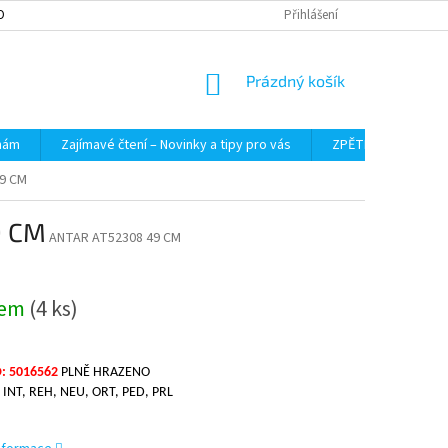
OBNÍCH ÚDAJŮ
Přihlášení
NÁKUPNÍ
Prázdný košík
KOŠÍK
 nám
Zajímavé čtení – Novinky a tipy pro vás
ZPĚTNÝ ODBĚR VYS
9 CM
9 CM
ANTAR AT52308 49 CM
dem
(4 ks)
: 5016562
PLNĚ HRAZENO
 INT, REH, NEU, ORT, PED, PRL