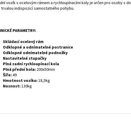
lidní vozík s ocelovým rámem a rychloupínacími koly je určen pro osoby s d
 trvalou indispozicí samostatného pohybu.
HNICKÉ PARAMETRY:
Skládací ocelový rám
Odklopné a odnímatelné postranice
Odklopné odnímatelné podnožky
Nastavitelné stupačky
Plná zadní rychloupínací kola
Plná přední kola:
200x50mm
Šíře:
49
Hmotnost vozíku:
18,5kg
Nosnost:
130kg