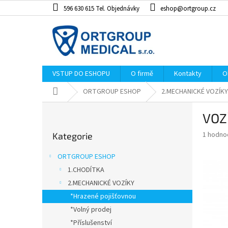
Přejít
596 630 615 Tel. Objednávky
eshop@ortgroup.cz
na
obsah
VSTUP DO ESHOPU
O firmě
Kontakty
O
Domů
ORTGROUP ESHOP
2.MECHANICKÉ VOZÍKY
P
VOZ
o
Přeskočit
s
Průměr
1 hodno
Kategorie
kategorie
t
hodnoce
r
produkt
ORTGROUP ESHOP
a
je
1.CHODÍTKA
5,0
n
z
2.MECHANICKÉ VOZÍKY
n
5
í
*Hrazené pojišťovnou
hvězdiče
p
*Volný prodej
a
*Příslušenství