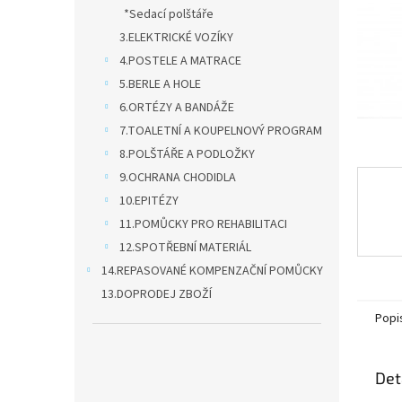
n
*Sedací polštáře
e
3.ELEKTRICKÉ VOZÍKY
l
4.POSTELE A MATRACE
5.BERLE A HOLE
6.ORTÉZY A BANDÁŽE
7.TOALETNÍ A KOUPELNOVÝ PROGRAM
8.POLŠTÁŘE A PODLOŽKY
9.OCHRANA CHODIDLA
10.EPITÉZY
11.POMŮCKY PRO REHABILITACI
12.SPOTŘEBNÍ MATERIÁL
14.REPASOVANÉ KOMPENZAČNÍ POMŮCKY
13.DOPRODEJ ZBOŽÍ
Popi
Det