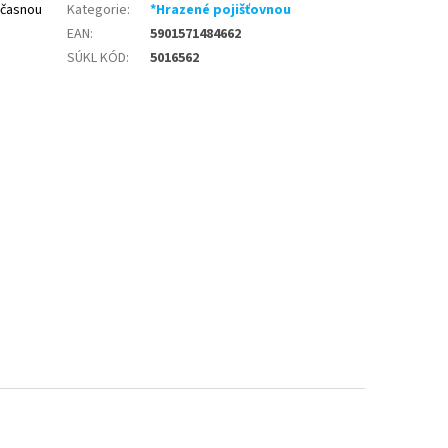
očasnou
Kategorie
:
*Hrazené pojišťovnou
EAN
:
5901571484662
SÚKL KÓD
:
5016562