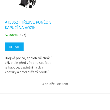
s
k
p
t
r
ů
o
d
AT53521 HŘEJIVÉ PONČO S
u
KAPUCÍ NA VOZÍK
k
Skladem
(2 ks)
Průměrné
t
hodnocení
ů
produktu
DETAIL
je
5,0
Hřejivé pončo, spolehlivě chrání
z
uživatele před větrem. Součástí
5
je kapuce, zapínání na dva
hvězdiček.
knoflíky a prodloužený přední
díl, díky čemuž je kryt vhodný i
do nepříznivého...
1
položek celkem
O
v
l
Z
á
á
d
p
a