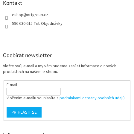
a
Kontakt
c
t
í
eshop
@
ortgroup.cz
í
p
r
596 630 615 Tel. Objednávky
v
k
y
v
ý
Odebírat newsletter
p
i
Vložte svůj e-mail a my vám budeme zasílat informace o nových
s
produktech na našem e-shopu.
u
E-mail
Vložením e-mailu souhlasíte s
podmínkami ochrany osobních údajů
PŘIHLÁSIT SE