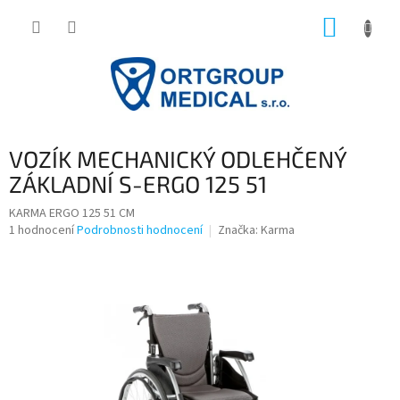
Přejít
NÁKUP
na
obsah
KOŠÍK
VOZÍK MECHANICKÝ ODLEHČENÝ
ZÁKLADNÍ S-ERGO 125 51
KARMA ERGO 125 51 CM
Průměrné
1 hodnocení
Podrobnosti hodnocení
Značka:
Karma
hodnocení
produktu
je
5,0
z
5
hvězdiček.