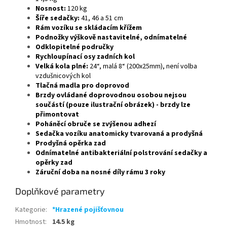
Nosnost:
120 kg
Šíře sedačky:
41, 46 a 51 cm
Rám vozíku se skládacím křížem
Podnožky výškově nastavitelné, odnímatelné
Odklopitelné područky
Rychloupínací osy zadních kol
Velká kola plné:
24“, malá 8“ (200x25mm), není volba
vzdušnicových kol
Tlačná madla pro doprovod
Brzdy ovládané doprovodnou osobou nejsou
součástí (pouze ilustrační obrázek) - brzdy lze
přimontovat
Poháněcí obruče se zvýšenou adhezí
Sedačka vozíku anatomicky tvarovaná a prodyšná
Prodyšná opěrka zad
Odnímatelné antibakteriální polstrování sedačky a
opěrky zad
Záruční doba na nosné díly rámu 3 roky
Doplňkové parametry
Kategorie
:
*Hrazené pojišťovnou
Hmotnost
:
14.5 kg