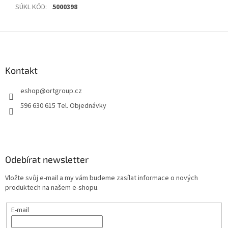
SÚKL KÓD
:
5000398
Z
á
p
a
Kontakt
t
eshop
@
ortgroup.cz
í
596 630 615 Tel. Objednávky
Odebírat newsletter
Vložte svůj e-mail a my vám budeme zasílat informace o nových
produktech na našem e-shopu.
E-mail