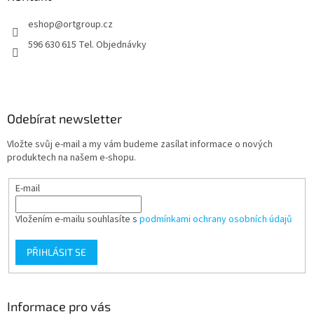
t
eshop
@
ortgroup.cz
í
596 630 615 Tel. Objednávky
Odebírat newsletter
Vložte svůj e-mail a my vám budeme zasílat informace o nových
produktech na našem e-shopu.
E-mail
Vložením e-mailu souhlasíte s
podmínkami ochrany osobních údajů
PŘIHLÁSIT SE
Informace pro vás