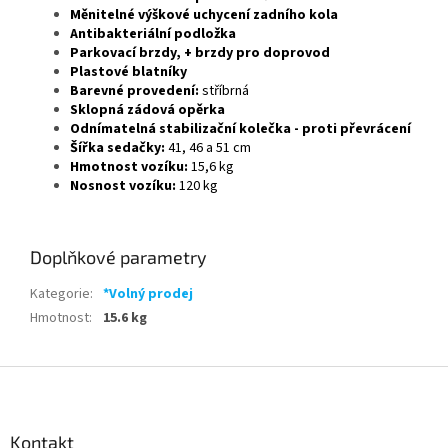
Měnitelné výškové uchycení zadního kola
Antibakteriální podložka
Parkovací brzdy, + brzdy pro doprovod
Plastové blatníky
Barevné provedení:
stříbrná
Sklopná zádová opěrka
Odnímatelná stabilizační kolečka - proti převrácení
Šířka sedačky:
41, 46 a 51 cm
Hmotnost vozíku:
15,6 kg
Nosnost vozíku:
120 kg
Doplňkové parametry
Kategorie
:
*Volný prodej
Hmotnost
:
15.6 kg
Z
á
p
a
Kontakt