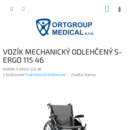
Přejít
NÁKUP
na
obsah
KOŠÍK
VOZÍK MECHANICKÝ ODLEHČENÝ S-
ERGO 115 46
KARMA S-ERGO 115 46
Průměrné
1 hodnocení
Podrobnosti hodnocení
Značka:
Karma
hodnocení
produktu
je
5,0
z
5
hvězdiček.