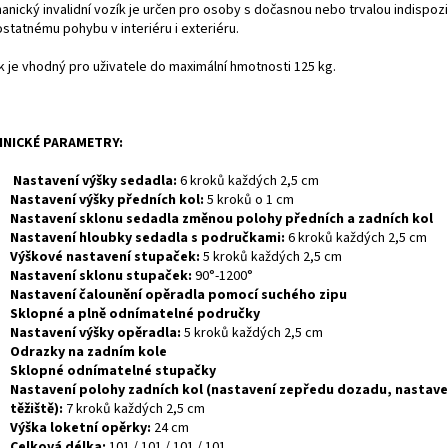
nický invalidní vozík je určen pro osoby s dočasnou nebo trvalou indispozi
statnému pohybu v interiéru i exteriéru.
k je vhodný pro uživatele do maximální hmotnosti 125 kg.
HNICKÉ PARAMETRY:
Nastavení výšky sedadla:
6 kroků každých 2,5 cm
Nastavení výšky předních kol:
5 kroků o 1 cm
Nastavení sklonu sedadla změnou polohy předních a zadních kol
Nastavení hloubky sedadla s područkami:
6 kroků každých 2,5 cm
Výškové nastavení stupaček:
5 kroků každých 2,5 cm
Nastavení sklonu stupaček:
90°-1200°
Nastavení čalounění opěradla pomocí suchého zipu
Sklopné a plně odnímatelné područky
Nastavení výšky opěradla:
5 kroků každých 2,5 cm
Odrazky na zadním kole
Sklopné odnímatelné stupačky
Nastavení polohy zadních kol (nastavení zepředu dozadu, nastave
těžiště):
7 kroků každých 2,5 cm
Výška loketní opěrky:
24 cm
Celková délka:
101 / 101 / 101 / 101