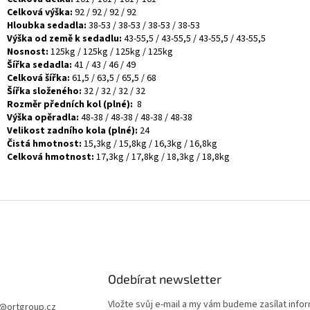
Celková výška:
92 / 92 / 92 / 92
Hloubka sedadla:
38-53 / 38-53 / 38-53 / 38-53
Výška od země k sedadlu:
43-55,5 / 43-55,5 / 43-55,5 / 43-55,5
Nosnost:
125kg / 125kg / 125kg / 125kg
Šířka sedadla:
41 / 43 / 46 / 49
Celková šířka:
61,5 / 63,5 / 65,5 / 68
Šířka složeného:
32 / 32 / 32 / 32
Rozměr předních kol (plné):
8
Výška opěradla:
48-38 / 48-38 / 48-38 / 48-38
Velikost zadního kola (plné):
24
Čistá hmotnost:
15,3kg / 15,8kg / 16,3kg / 16,8kg
Celková hmotnost:
17,3kg / 17,8kg / 18,3kg / 18,8kg
Odebírat newsletter
Vložte svůj e-mail a my vám budeme zasílat info
@
ortgroup.cz