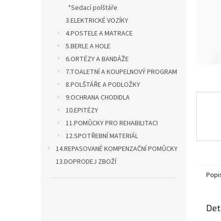
n
*Sedací polštáře
e
3.ELEKTRICKÉ VOZÍKY
l
4.POSTELE A MATRACE
5.BERLE A HOLE
6.ORTÉZY A BANDÁŽE
7.TOALETNÍ A KOUPELNOVÝ PROGRAM
8.POLŠTÁŘE A PODLOŽKY
9.OCHRANA CHODIDLA
10.EPITÉZY
11.POMŮCKY PRO REHABILITACI
12.SPOTŘEBNÍ MATERIÁL
14.REPASOVANÉ KOMPENZAČNÍ POMŮCKY
13.DOPRODEJ ZBOŽÍ
Popi
Det