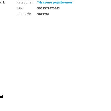
cí k
Kategorie
:
*Hrazené pojišťovnou
EAN
:
5901571475943
SÚKL KÓD
:
5013762
ní