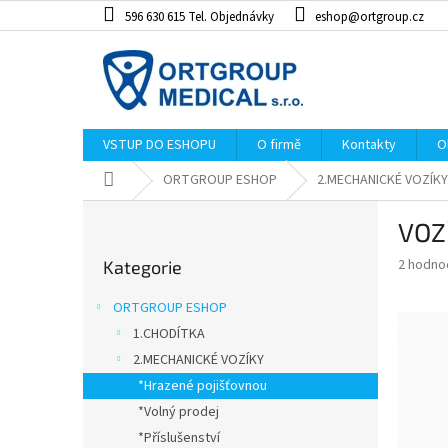
Přejít
596 630 615 Tel. Objednávky
eshop@ortgroup.cz
na
obsah
VSTUP DO ESHOPU
O firmě
Kontakty
O
Domů
ORTGROUP ESHOP
2.MECHANICKÉ VOZÍKY
P
VOZ
o
Přeskočit
s
Průměr
2 hodno
Kategorie
kategorie
t
hodnoce
r
produkt
ORTGROUP ESHOP
a
je
1.CHODÍTKA
5,0
n
z
2.MECHANICKÉ VOZÍKY
n
5
í
*Hrazené pojišťovnou
hvězdiče
p
*Volný prodej
a
*Příslušenství