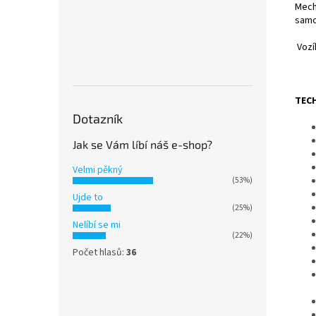
Mecha
samo
Vozí
TEC
Dotazník
Jak se Vám líbí náš e-shop?
Velmi pěkný
(53%)
Ujde to
(25%)
Nelíbí se mi
(22%)
Počet hlasů:
36