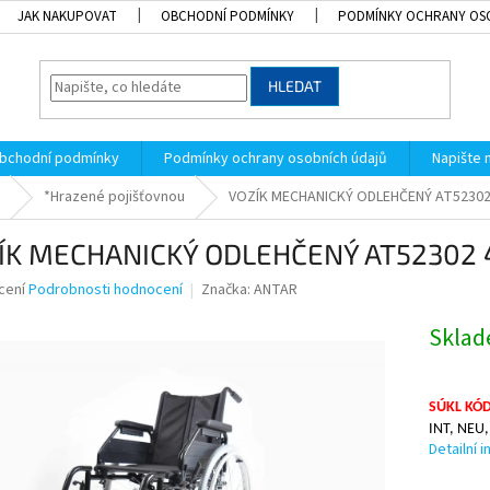
JAK NAKUPOVAT
OBCHODNÍ PODMÍNKY
PODMÍNKY OCHRANY OS
HLEDAT
bchodní podmínky
Podmínky ochrany osobních údajů
Napište
*Hrazené pojišťovnou
VOZÍK MECHANICKÝ ODLEHČENÝ AT52302
ÍK MECHANICKÝ ODLEHČENÝ AT52302 
né
cení
Podrobnosti hodnocení
Značka:
ANTAR
ní
u
Skla
SÚKL KÓD
INT, NEU,
k.
Detailní 