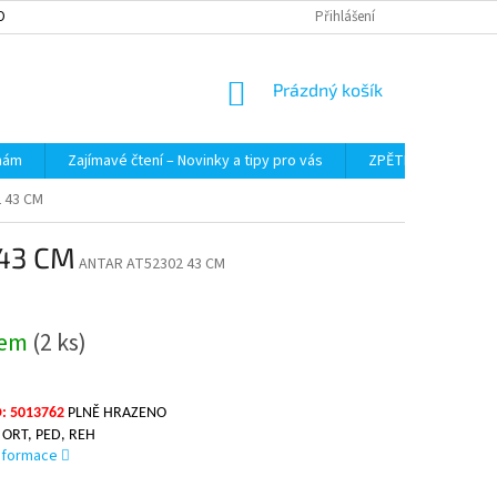
OBNÍCH ÚDAJŮ
Přihlášení
NÁKUPNÍ
Prázdný košík
KOŠÍK
 nám
Zajímavé čtení – Novinky a tipy pro vás
ZPĚTNÝ ODBĚR VYS
 43 CM
43 CM
ANTAR AT52302 43 CM
dem
(2 ks)
: 5013762
PLNĚ HRAZENO
 ORT, PED, REH
informace