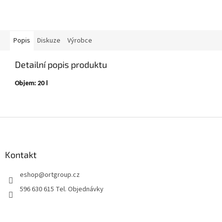
Popis
Diskuze
Výrobce
Detailní popis produktu
Objem: 20 l
Z
á
p
a
Kontakt
t
eshop
@
ortgroup.cz
í
596 630 615 Tel. Objednávky