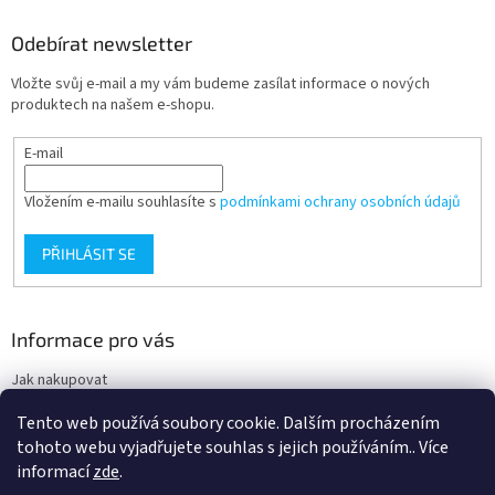
Odebírat newsletter
Vložte svůj e-mail a my vám budeme zasílat informace o nových
produktech na našem e-shopu.
E-mail
Vložením e-mailu souhlasíte s
podmínkami ochrany osobních údajů
PŘIHLÁSIT SE
Informace pro vás
Jak nakupovat
Obchodní podmínky
Tento web používá soubory cookie. Dalším procházením
Podmínky ochrany osobních údajů
tohoto webu vyjadřujete souhlas s jejich používáním.. Více
informací
zde
.