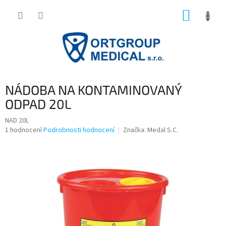
Přejít
NÁKUP
na
obsah
KOŠÍK
NÁDOBA NA KONTAMINOVANÝ
ODPAD 20L
NAD 20L
Průměrné
1 hodnocení
Podrobnosti hodnocení
Značka:
Medal S.C.
hodnocení
produktu
je
5,0
z
5
hvězdiček.