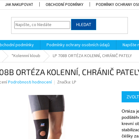
JAK NAKUPOVAT
OBCHODNÍ PODMÍNKY
PODMÍNKY OCHRANY OS
HLEDAT
bchodní podmínky
Podmínky ochrany osobních údajů
Napište
*Kolennní kloub
LP 708B ORTÉZA KOLENNÍ, CHRÁNIČ PATELY
708B ORTÉZA KOLENNÍ, CHRÁNIČ PATEL
né
cení
Podrobnosti hodnocení
Značka:
LP
ní
u
ZVOLT
Ortéza j
podšitéh
k.
krevní o
stabiliz
čéšky za 