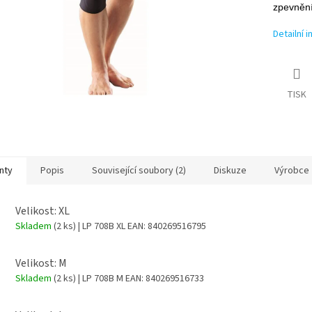
zpevnění
Detailní 
TISK
nty
Popis
Související soubory (2)
Diskuze
Výrobce
Velikost: XL
Skladem
(2 ks)
| LP 708B XL
EAN:
840269516795
Velikost: M
Skladem
(2 ks)
| LP 708B M
EAN:
840269516733