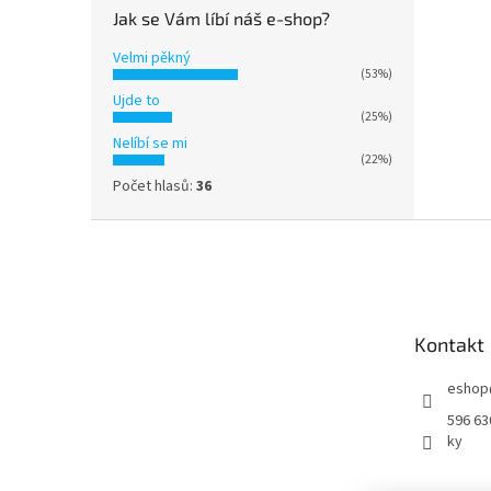
Jak se Vám líbí náš e-shop?
Velmi pěkný
(53%)
Ujde to
(25%)
Nelíbí se mi
(22%)
Počet hlasů:
36
Z
á
p
a
t
Kontakt
í
eshop
596 63
ky