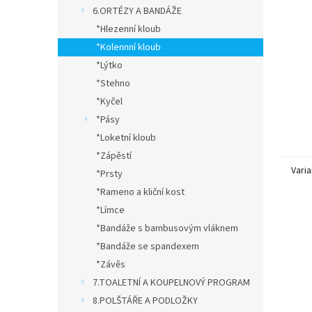
n
6.ORTÉZY A BANDÁŽE
e
*Hlezenní kloub
l
*Kolennní kloub
*Lýtko
*Stehno
*Kyčel
*Pásy
*Loketní kloub
*Zápěstí
Varia
*Prsty
*Rameno a kliční kost
*Límce
*Bandáže s bambusovým vláknem
*Bandáže se spandexem
*Závěs
7.TOALETNÍ A KOUPELNOVÝ PROGRAM
8.POLŠTÁŘE A PODLOŽKY