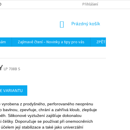
OBNÍCH ÚDAJŮ
Přihlášení
NÁKUPNÍ
Prázdný košík
KOŠÍK
 nám
Zajímavé čtení – Novinky a tipy pro vás
ZPĚTNÝ ODBĚR VYS
Y
LP 708B S
E VARIANTU
e vyrobena z prodyšného, perforovaného neoprénu
o bavlnou, zpevňuje, chrání a zahřívá kloub, zlepšuje
běh. Silikonové vyztužení zajišťuje dokonalou
aci čéšky. Doporučuje se používat při onemocněních
účelem její stabilizace a také jako univerzální