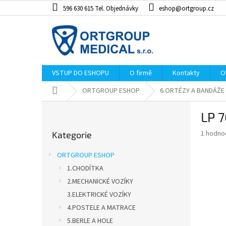
Přejít
596 630 615 Tel. Objednávky
eshop@ortgroup.cz
na
obsah
VSTUP DO ESHOPU
O firmě
Kontakty
O
Domů
ORTGROUP ESHOP
6.ORTÉZY A BANDÁŽE
P
LP 
o
Přeskočit
s
Průměr
1 hodno
Kategorie
kategorie
t
hodnoce
r
produkt
ORTGROUP ESHOP
a
je
1.CHODÍTKA
5,0
n
z
2.MECHANICKÉ VOZÍKY
n
5
í
3.ELEKTRICKÉ VOZÍKY
hvězdiče
p
4.POSTELE A MATRACE
a
5.BERLE A HOLE