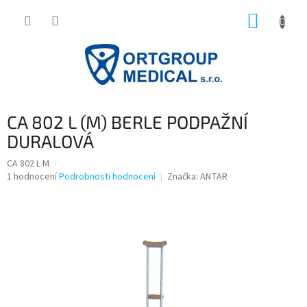
Přejít
NÁKUP
na
obsah
KOŠÍK
CA 802 L (M) BERLE PODPAŽNÍ
DURALOVÁ
CA 802 L M
Průměrné
1 hodnocení
Podrobnosti hodnocení
Značka:
ANTAR
hodnocení
produktu
je
5,0
z
5
hvězdiček.