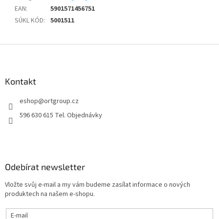
EAN
:
5901571456751
SÚKL KÓD
:
5001511
Z
á
p
a
Kontakt
t
eshop
@
ortgroup.cz
í
596 630 615 Tel. Objednávky
Odebírat newsletter
Vložte svůj e-mail a my vám budeme zasílat informace o nových
produktech na našem e-shopu.
E-mail