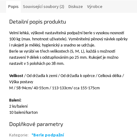
Popis
Související soubory (2)
Diskuze
Výrobce
Detailní popis produktu
Velmi lehká, výškově nastavitelná podpažní berle s vysokou nosností
100 kg (max. hmotnost uživatele). Vyměnitelný pěnový návlek opěrky
i rukojeti je měkký, hygienický a snadno se udržuje.
Berle se vyrábí ve třech velikostech (S, M, L), každá s možností
nastavení 9 délek s odstupňováním po 25 mm. Rukojeť je možno
nastavit v 5 polohách po 38 mm.
Velikost
/ Od držadla k zemi / Od držadla k opěrce / Celková délka /
Výška postavy
M / 58-94cm/ 40-55cm / 113-133cm/ cca 155-175cm
Balení:
2 ks/balení
10 balení/karton
Doplňkové parametry
Kategorie
:
*Berle podpažní