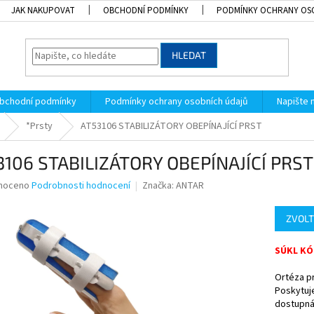
JAK NAKUPOVAT
OBCHODNÍ PODMÍNKY
PODMÍNKY OCHRANY OS
HLEDAT
bchodní podmínky
Podmínky ochrany osobních údajů
Napište
*Prsty
AT53106 STABILIZÁTORY OBEPÍNAJÍCÍ PRST
3106 STABILIZÁTORY OBEPÍNAJÍCÍ PRST
né
noceno
Podrobnosti hodnocení
Značka:
ANTAR
ní
u
ZVOLT
SÚKL KÓD
Ortéza pr
k.
Poskytuje
dostupná 