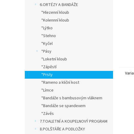
n
6.ORTÉZY A BANDÁŽE
e
*Hlezenní kloub
l
*Kolennní kloub
*Lýtko
*Stehno
*Kyčel
*Pásy
*Loketní kloub
*Zápěstí
Varia
*Prsty
*Rameno a kliční kost
*Límce
*Bandáže s bambusovým vláknem
*Bandáže se spandexem
*Závěs
7.TOALETNÍ A KOUPELNOVÝ PROGRAM
8.POLŠTÁŘE A PODLOŽKY