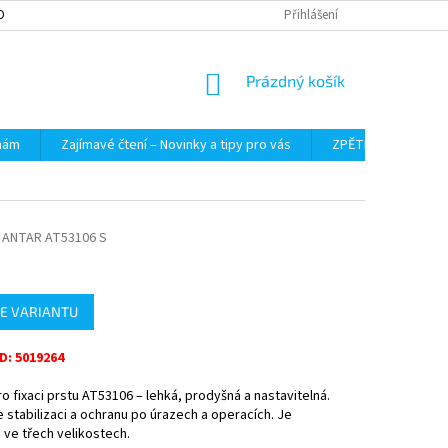
OBNÍCH ÚDAJŮ
Přihlášení
NÁKUPNÍ
Prázdný košík
KOŠÍK
 nám
Zajímavé čtení – Novinky a tipy pro vás
ZPĚTNÝ ODBĚR VYS
ANTAR AT53106 S
E VARIANTU
: 5019264
o fixaci prstu AT53106 – lehká, prodyšná a nastavitelná.
 stabilizaci a ochranu po úrazech a operacích. Je
ve třech velikostech.