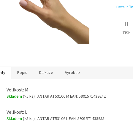
Detailní 
TISK
nty
Popis
Diskuze
Výrobce
Velikost: M
Skladem
(>5 ks)
| ANTAR AT53106 M
EAN:
5901571439242
Velikost: L
Skladem
(>5 ks)
| ANTAR AT53106 L
EAN:
5901571438955