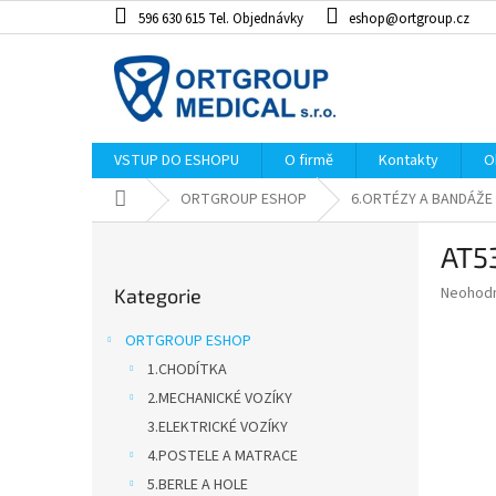
Přejít
596 630 615 Tel. Objednávky
eshop@ortgroup.cz
na
obsah
VSTUP DO ESHOPU
O firmě
Kontakty
O
Domů
ORTGROUP ESHOP
6.ORTÉZY A BANDÁŽE
P
AT5
o
Přeskočit
s
Průměr
Neohod
Kategorie
kategorie
t
hodnoce
r
produkt
ORTGROUP ESHOP
a
je
1.CHODÍTKA
0,0
n
z
2.MECHANICKÉ VOZÍKY
n
5
í
3.ELEKTRICKÉ VOZÍKY
hvězdiče
p
4.POSTELE A MATRACE
a
5.BERLE A HOLE