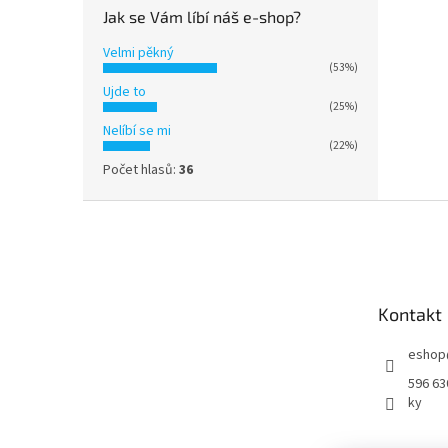
Jak se Vám líbí náš e-shop?
Velmi pěkný
(53%)
Ujde to
(25%)
Nelíbí se mi
(22%)
Počet hlasů:
36
Z
á
p
a
t
Kontakt
í
eshop
596 63
ky