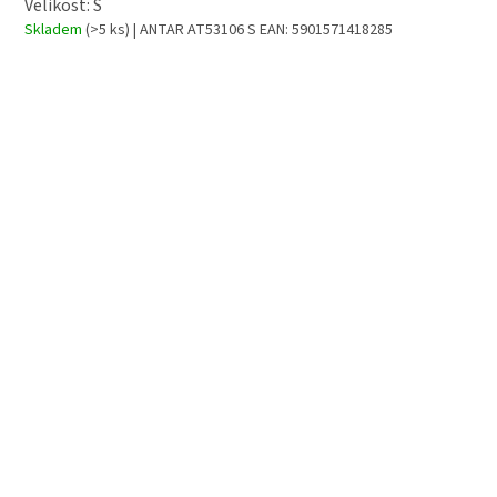
Velikost: S
Skladem
(>5 ks)
| ANTAR AT53106 S
EAN:
5901571418285