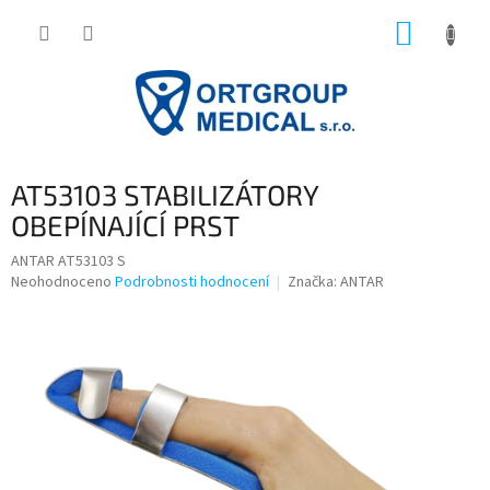
Přejít
NÁKUP
na
obsah
KOŠÍK
AT53103 STABILIZÁTORY
OBEPÍNAJÍCÍ PRST
ANTAR AT53103 S
Průměrné
Neohodnoceno
Podrobnosti hodnocení
Značka:
ANTAR
hodnocení
produktu
je
0,0
z
5
hvězdiček.