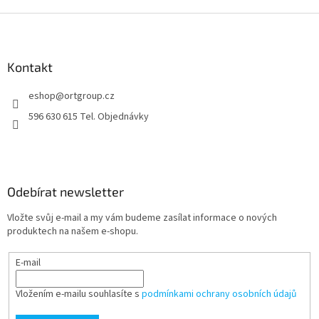
Z
á
p
a
Kontakt
t
eshop
@
ortgroup.cz
í
596 630 615 Tel. Objednávky
Odebírat newsletter
Vložte svůj e-mail a my vám budeme zasílat informace o nových
produktech na našem e-shopu.
E-mail
Vložením e-mailu souhlasíte s
podmínkami ochrany osobních údajů