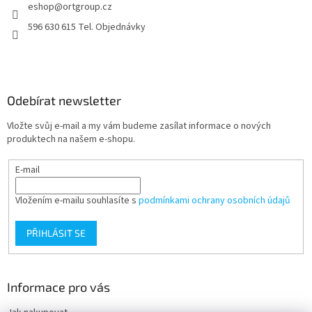
eshop
@
ortgroup.cz
í
596 630 615 Tel. Objednávky
Odebírat newsletter
Vložte svůj e-mail a my vám budeme zasílat informace o nových
produktech na našem e-shopu.
E-mail
Vložením e-mailu souhlasíte s
podmínkami ochrany osobních údajů
PŘIHLÁSIT SE
Informace pro vás