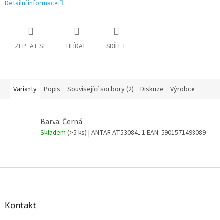
Detailní informace
ZEPTAT SE
HLÍDAT
SDÍLET
Varianty
Popis
Související soubory (2)
Diskuze
Výrobce
Barva: Černá
Skladem
(>5 ks)
| ANTAR AT53084L 1
EAN:
5901571498089
Z
á
p
a
Kontakt
t