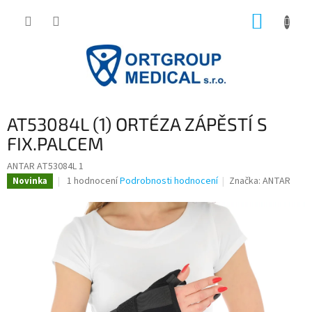
Přejít
NÁKUP
na
obsah
KOŠÍK
AT53084L (1) ORTÉZA ZÁPĚSTÍ S
FIX.PALCEM
ANTAR AT53084L 1
Průměrné
1 hodnocení
Podrobnosti hodnocení
Značka:
ANTAR
Novinka
hodnocení
produktu
je
5,0
z
5
hvězdiček.