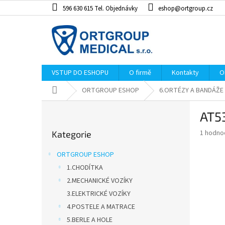
Přejít
596 630 615 Tel. Objednávky
eshop@ortgroup.cz
na
obsah
VSTUP DO ESHOPU
O firmě
Kontakty
O
Domů
ORTGROUP ESHOP
6.ORTÉZY A BANDÁŽE
P
AT5
o
Přeskočit
s
Průměr
1 hodno
Kategorie
kategorie
t
hodnoce
r
produkt
ORTGROUP ESHOP
a
je
1.CHODÍTKA
5,0
n
z
2.MECHANICKÉ VOZÍKY
n
5
í
3.ELEKTRICKÉ VOZÍKY
hvězdiče
p
4.POSTELE A MATRACE
a
5.BERLE A HOLE