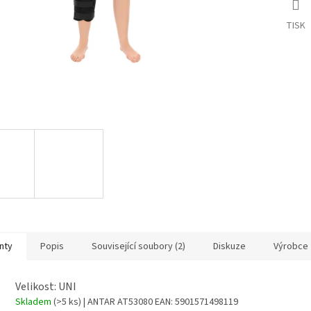
TISK
nty
Popis
Související soubory (2)
Diskuze
Výrobce
Velikost: UNI
Skladem
(>5 ks)
| ANTAR AT53080
EAN:
5901571498119