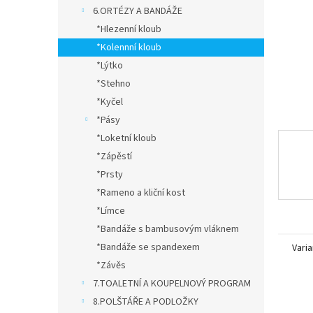
n
6.ORTÉZY A BANDÁŽE
e
*Hlezenní kloub
l
*Kolennní kloub
*Lýtko
*Stehno
*Kyčel
*Pásy
*Loketní kloub
*Zápěstí
*Prsty
*Rameno a kliční kost
*Límce
*Bandáže s bambusovým vláknem
*Bandáže se spandexem
Varia
*Závěs
7.TOALETNÍ A KOUPELNOVÝ PROGRAM
8.POLŠTÁŘE A PODLOŽKY