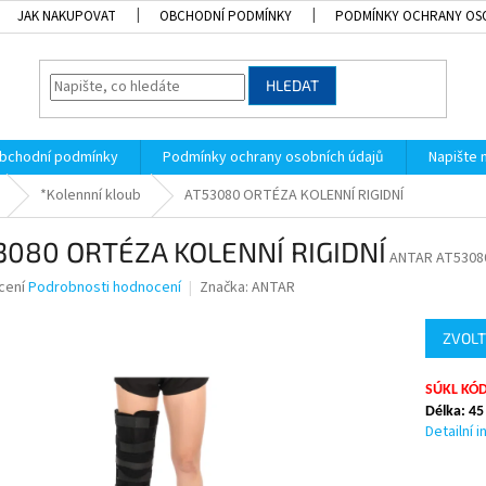
JAK NAKUPOVAT
OBCHODNÍ PODMÍNKY
PODMÍNKY OCHRANY OS
HLEDAT
bchodní podmínky
Podmínky ochrany osobních údajů
Napište
*Kolennní kloub
AT53080 ORTÉZA KOLENNÍ RIGIDNÍ
3080 ORTÉZA KOLENNÍ RIGIDNÍ
ANTAR AT5308
né
cení
Podrobnosti hodnocení
Značka:
ANTAR
ní
u
ZVOLT
SÚKL KÓD
Délka: 45
k.
Detailní 