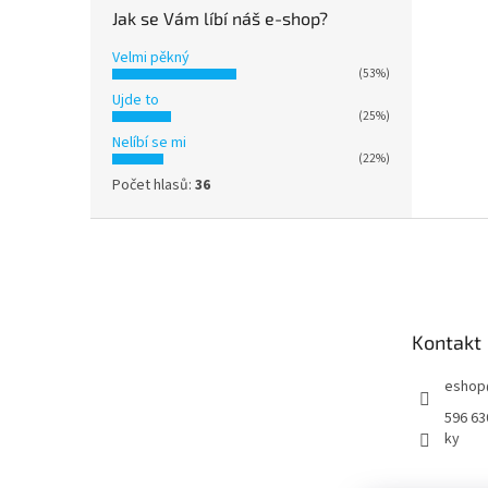
Jak se Vám líbí náš e-shop?
Velmi pěkný
(53%)
Ujde to
(25%)
Nelíbí se mi
(22%)
Počet hlasů:
36
Z
á
p
a
t
Kontakt
í
eshop
596 63
ky