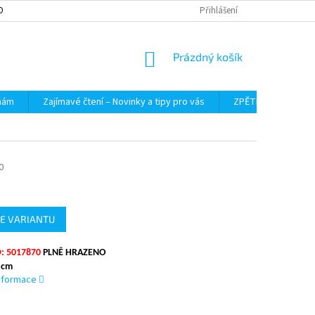
OBNÍCH ÚDAJŮ
Přihlášení
NÁKUPNÍ
Prázdný košík
KOŠÍK
 nám
Zajímavé čtení – Novinky a tipy pro vás
ZPĚTNÝ ODBĚR VYS
0
E VARIANTU
: 5017870
PLNĚ HRAZENO
 cm
informace