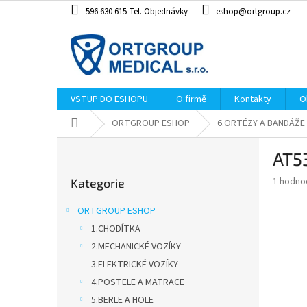
Přejít
596 630 615 Tel. Objednávky
eshop@ortgroup.cz
na
obsah
VSTUP DO ESHOPU
O firmě
Kontakty
O
Domů
ORTGROUP ESHOP
6.ORTÉZY A BANDÁŽE
P
AT5
o
Přeskočit
s
Průměr
1 hodno
Kategorie
kategorie
t
hodnoce
r
produkt
ORTGROUP ESHOP
a
je
1.CHODÍTKA
5,0
n
z
2.MECHANICKÉ VOZÍKY
n
5
í
3.ELEKTRICKÉ VOZÍKY
hvězdiče
p
4.POSTELE A MATRACE
a
5.BERLE A HOLE