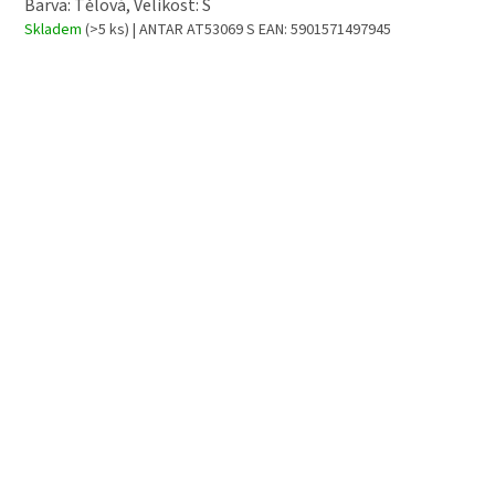
Barva: Tělová, Velikost: S
Skladem
(>5 ks)
| ANTAR AT53069 S
EAN:
5901571497945