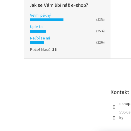
Jak se Vám líbí náš e-shop?
Velmi pěkný
(53%)
Ujde to
(25%)
Nelíbí se mi
(22%)
Počet hlasů:
36
Z
á
p
a
t
Kontakt
í
eshop
596 63
ky