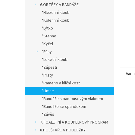
n
6.ORTÉZY A BANDÁŽE
e
*Hlezenní kloub
l
*Kolennní kloub
*Lýtko
*Stehno
*Kyčel
*Pásy
*Loketní kloub
*Zápěstí
Varia
*Prsty
*Rameno a kliční kost
*Límce
*Bandáže s bambusovým vláknem
*Bandáže se spandexem
*Závěs
7.TOALETNÍ A KOUPELNOVÝ PROGRAM
8.POLŠTÁŘE A PODLOŽKY