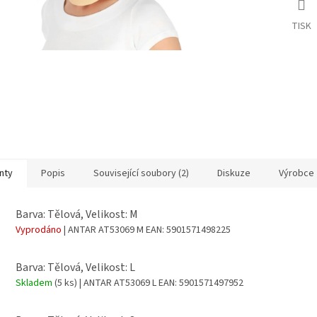
TISK
nty
Popis
Související soubory (2)
Diskuze
Výrobce
Barva: Tělová, Velikost: M
Vyprodáno
| ANTAR AT53069 M
EAN:
5901571498225
Barva: Tělová, Velikost: L
Skladem
(5 ks)
| ANTAR AT53069 L
EAN:
5901571497952