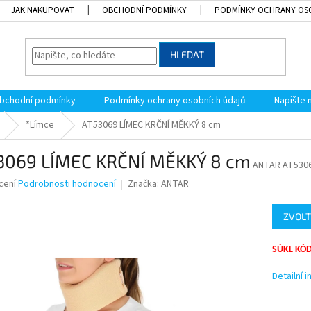
JAK NAKUPOVAT
OBCHODNÍ PODMÍNKY
PODMÍNKY OCHRANY OS
HLEDAT
bchodní podmínky
Podmínky ochrany osobních údajů
Napište
*Límce
AT53069 LÍMEC KRČNÍ MĚKKÝ 8 cm
3069 LÍMEC KRČNÍ MĚKKÝ 8 cm
ANTAR AT5306
né
cení
Podrobnosti hodnocení
Značka:
ANTAR
ní
u
ZVOLT
SÚKL KÓD
k.
Detailní 