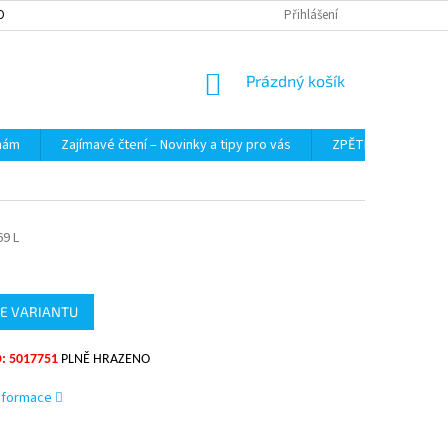
OBNÍCH ÚDAJŮ
Přihlášení
NÁKUPNÍ
Prázdný košík
KOŠÍK
 nám
Zajímavé čtení – Novinky a tipy pro vás
ZPĚTNÝ ODBĚR VYS
9 L
E VARIANTU
: 5017751
PLNĚ HRAZENO
informace